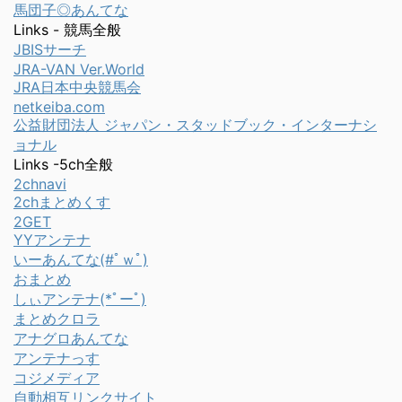
馬団子◎あんてな
Links - 競馬全般
JBISサーチ
JRA-VAN Ver.World
JRA日本中央競馬会
netkeiba.com
公益財団法人 ジャパン・スタッドブック・インターナシ
ョナル
Links -5ch全般
2chnavi
2chまとめくす
2GET
YYアンテナ
いーあんてな(#ﾟｗﾟ)
おまとめ
しぃアンテナ(*ﾟーﾟ)
まとめクロラ
アナグロあんてな
アンテナっす
コジメディア
自動相互リンクサイト