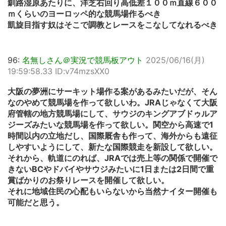
釧路湿原あたりに、洋芝右回り高低差１００ｍ直線６００
ｍくらいのヨーロッペ的な競馬場作るべき
凱旋目指す奴はそこで調教とレースをこなしてなれるべき
96:
名無しさん＠実況で競馬板アウト
2025/06/16(月)
19:59:58.33 ID:v74mzsXX0
大阪の夢洲にサーキット場作る案があるみたいだが、そん
なのやめて競馬場を作って欲しいわ。JRAじゃなくて大阪
府管轄の地方競馬場にして、サウジのキングアブドゥルア
ジーズみたいな競馬場を作って欲しい。関空から高速で1
時間以内の立地だし、国際厩舎も作って、海外からも遠征
しやすいようにして、新たな国際競走を新設して欲しい。
それから、軌道にのれば、JRAでは売上等の関係で開催で
きないBCやドバイやサウジみたいに1日または2日間で重
賞ばかりのお祭りレースを開催して欲しい。
それに地域住民の心配もいらないから当然ナイター開催も
可能だと思う。