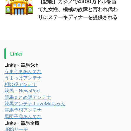
【悲報】カジノで4300万ドルを当
てた女性、機械の故障と言われ代わ
りにステーキディナーを提供される
Links
Links - 競馬5ch
うまうまあんてな
うまっけアンテナ
相談役アンテナ
競馬 - NewsPod
競馬まとめ隊アンテナ
競馬アンテナ LoveMeちゃん
競馬予想アンテナ
馬団子◎あんてな
Links - 競馬全般
JBISサーチ