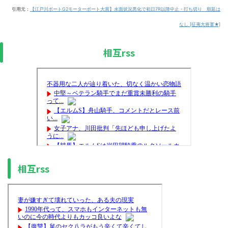
引用元：
【江戸川ボートG2モーターボート大賞】水面状況悪化で初日7R以降中止・打ち切り 順延は
なし [征夷大将軍★]
相互rss
相互rss