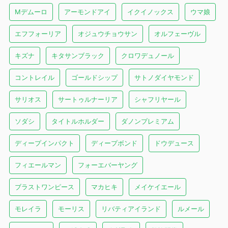
Mデムーロ
アーモンドアイ
イクイノックス
ウマ娘
エフフォーリア
オジュウチョウサン
オルフェーヴル
キズナ
キタサンブラック
クロワデュノール
コントレイル
ゴールドシップ
サトノダイヤモンド
サリオス
サートゥルナーリア
シャフリヤール
ソダシ
タイトルホルダー
ダノンプレミアム
ディープインパクト
ディープボンド
ドウデュース
フィエールマン
フォーエバーヤング
ブラストワンピース
マカヒキ
メイケイエール
モレイラ
モーリス
リバティアイランド
ルメール