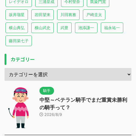
レイデオロ
三浦皇成
今村聖奈
凱旋門賞
坂井瑠星
岩田望来
川田将雅
戸崎圭太
横山典弘
横山武史
武豊
池添謙一
福永祐一
藤田菜七子
カテゴリー
騎手
中堅～ベテラン騎手でまだ重賞未勝利
の騎手って？
2026/8/9