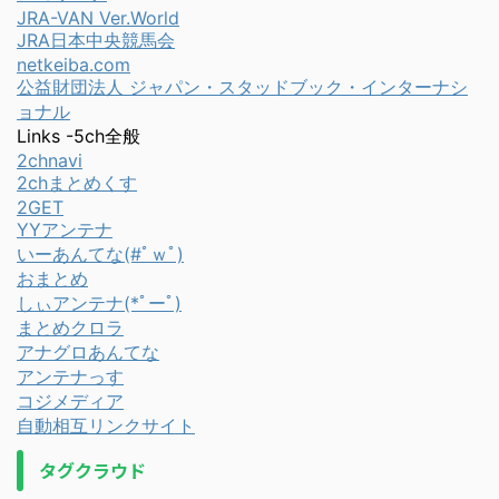
JRA-VAN Ver.World
JRA日本中央競馬会
netkeiba.com
公益財団法人 ジャパン・スタッドブック・インターナシ
ョナル
Links -5ch全般
2chnavi
2chまとめくす
2GET
YYアンテナ
いーあんてな(#ﾟｗﾟ)
おまとめ
しぃアンテナ(*ﾟーﾟ)
まとめクロラ
アナグロあんてな
アンテナっす
コジメディア
自動相互リンクサイト
タグクラウド