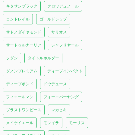
キタサンブラック
クロワデュノール
コントレイル
ゴールドシップ
サトノダイヤモンド
サリオス
サートゥルナーリア
シャフリヤール
ソダシ
タイトルホルダー
ダノンプレミアム
ディープインパクト
ディープボンド
ドウデュース
フィエールマン
フォーエバーヤング
ブラストワンピース
マカヒキ
メイケイエール
モレイラ
モーリス