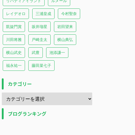
リバティアイランド
ルメール
レイデオロ
三浦皇成
今村聖奈
凱旋門賞
坂井瑠星
岩田望来
川田将雅
戸崎圭太
横山典弘
横山武史
武豊
池添謙一
福永祐一
藤田菜七子
カテゴリー
ブログランキング