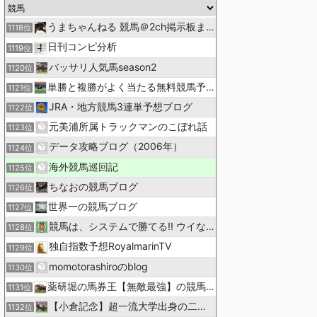
うまちゃんねる 競馬＠2ch掲示板まとめ
1118位
日刊コンピ分析
1119位
バッサリ人気馬season2
1120位
単勝と複勝がよく当たる無料競馬予想ブログ
1121位
JRA・地方競馬3連単予想ブログ
1122位
元美浦所属トラックマンのこぼれ話
1123位
データ攻略ブログ（2006年）
1124位
海外競馬巡回記
1125位
ちなおの競馬ブログ
1126位
世界一の競馬ブログ
1127位
競馬は、システムで勝てる!! ウイなび
1128位
独自指数予想RoyalmarinTV
1129位
momotorashiroのblog
1130位
薬研堀の馬券王【無敵最強】の競馬予想
1131位
【小倉記念】超一流大学出身の二人で理論競馬
1132位