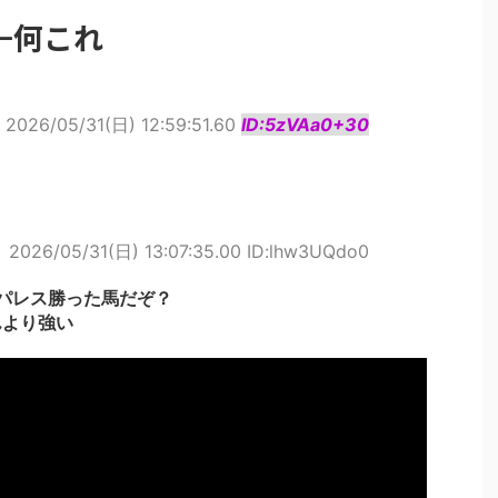
←何これ
2026/05/31(日) 12:59:51.60
ID:5zVAa0+30
ト
2026/05/31(日) 13:07:35.00 ID:lhw3UQdo0
ズパレス勝った馬だぞ？
んより強い