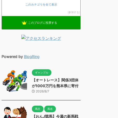
このカテゴリを全て表示
参加する
このブログに投票する
Powered by
BlogRing
ギャンブル
【オートレース】関係3団体
が1000万円を熊本県に寄付
2026/8/7
馬主
馬名
【おんJ競馬】今週の新馬戦