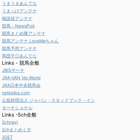
うまうまあんてな
うまっけアンテナ
相談役アンテナ
競馬 - NewsPod
競馬まとめ隊アンテナ
競馬アンテナ LoveMeちゃん
競馬予想アンテナ
馬団子◎あんてな
Links - 競馬全般
JBISサーチ
JRA-VAN Ver.World
JRA日本中央競馬会
netkeiba.com
公益財団法人 ジャパン・スタッドブック・イン
ターナショナル
Links -5ch全般
2chnavi
2chまとめくす
2GET