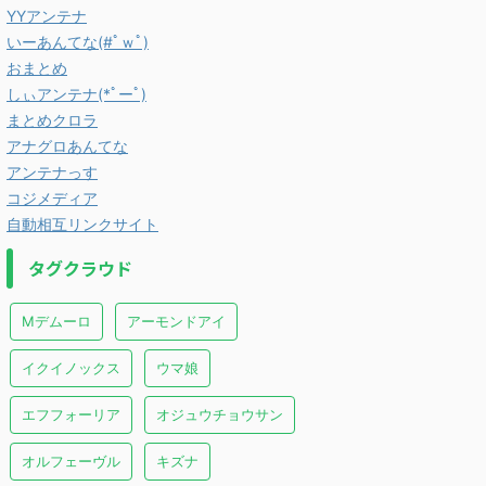
YYアンテナ
いーあんてな(#ﾟｗﾟ)
おまとめ
しぃアンテナ(*ﾟーﾟ)
まとめクロラ
アナグロあんてな
アンテナっす
コジメディア
自動相互リンクサイト
タグクラウド
Mデムーロ
アーモンドアイ
イクイノックス
ウマ娘
エフフォーリア
オジュウチョウサン
オルフェーヴル
キズナ