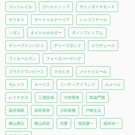
コントレイル
ゴールドシップ
サトノダイヤモンド
サリオス
サートゥルナーリア
シャフリヤール
ソダシ
タイトルホルダー
ダノンプレミアム
ディープインパクト
ディープボンド
ドウデュース
フィエールマン
フォーエバーヤング
ブラストワンピース
マカヒキ
メイケイエール
モレイラ
モーリス
リバティアイランド
ルメール
レイデオロ
三浦皇成
今村聖奈
凱旋門賞
坂井瑠星
岩田望来
川田将雅
戸崎圭太
横山典弘
横山武史
武豊
池添謙一
福永祐一