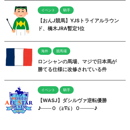
イベント
騎手
【おんJ競馬】YJSトライアルラウン
ド、橋木JRA暫定1位
海外
競馬場
ロンシャンの馬場、マジで日本馬が
勝てる仕様に改修されている件
イベント
騎手
【WASJ】ダシルヴァ逆転優勝
♪───Ｏ（≧∇≦）Ｏ────♪