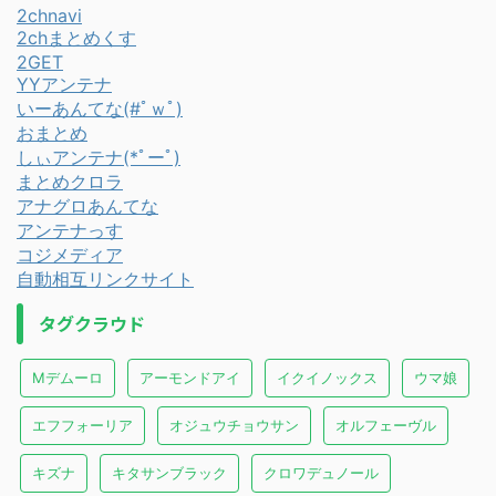
2chnavi
2chまとめくす
2GET
YYアンテナ
いーあんてな(#ﾟｗﾟ)
おまとめ
しぃアンテナ(*ﾟーﾟ)
まとめクロラ
アナグロあんてな
アンテナっす
コジメディア
自動相互リンクサイト
タグクラウド
Mデムーロ
アーモンドアイ
イクイノックス
ウマ娘
エフフォーリア
オジュウチョウサン
オルフェーヴル
キズナ
キタサンブラック
クロワデュノール