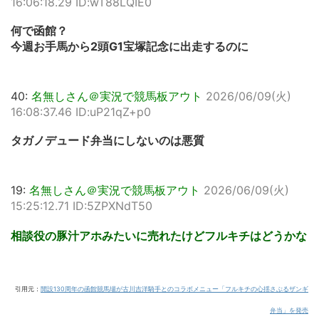
16:06:18.29 ID:wT88LQIE0
何で函館？
今週お手馬から2頭G1宝塚記念に出走するのに
40:
名無しさん＠実況で競馬板アウト
2026/06/09(火)
16:08:37.46 ID:uP21qZ+p0
タガノデュード弁当にしないのは悪質
19:
名無しさん＠実況で競馬板アウト
2026/06/09(火)
15:25:12.71 ID:5ZPXNdT50
相談役の豚汁アホみたいに売れたけどフルキチはどうかな
引用元：
開設130周年の函館競馬場が古川吉洋騎手とのコラボメニュー「フルキチの心揺さぶるザンギ
弁当」を発売