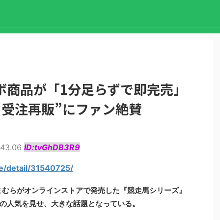
ボ商品が「1分足らずで即完売」
“受注再販”にファン絶賛
:43.06
ID:tvGhDB3R9
le/detail/31540725/
まむらがオンラインストアで発売した『競走馬シリーズ』
の人気を見せ、大きな話題となっている。