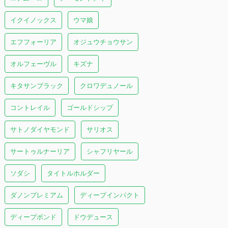
イクイノックス
ウマ娘
エフフォーリア
オジュウチョウサン
オルフェーヴル
キズナ
キタサンブラック
クロワデュノール
コントレイル
ゴールドシップ
サトノダイヤモンド
サリオス
サートゥルナーリア
シャフリヤール
ソダシ
タイトルホルダー
ダノンプレミアム
ディープインパクト
ディープボンド
ドウデュース