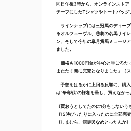
同日午後3時から、オンラインストア
チーフにしたTシャツやトートバッグ
ラインナップには三冠馬のディープイ
るオルフェーヴル、悲劇の名馬サイレ
ン、そして今年の皐月賞馬ミュージア
ました。
価格も1000円台が中心と手ごろだ
またたく間に完売となりました」（ス
予想をはるかに上回る反響に、購入
は“争奪戦”の様相を呈し、買えなか
《買おうとしてたのに1分もしないう
《15時ぴったりに入ったのに全部完
《しまむら、競馬民なめとったんか》