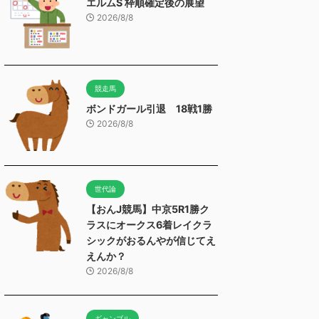
エルムS 枠順確定後の展望
2026/8/8
競走馬
ボンドガール引退 18戦1勝
2026/8/8
世代論
【おんJ競馬】中京5R1勝ク
ラスにオークス6着レイクラ
シックがおるんやが信じてえ
えんか？
2026/8/8
ギャンブル