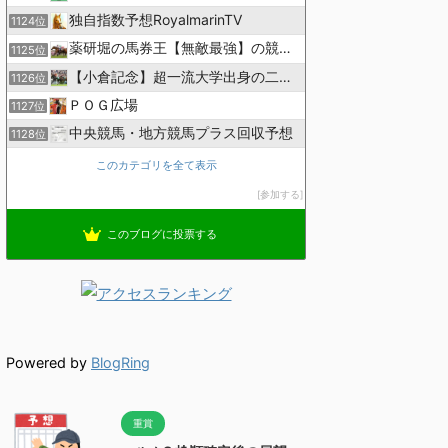
独自指数予想RoyalmarinTV
1124位
薬研堀の馬券王【無敵最強】の競馬予想
1125位
【小倉記念】超一流大学出身の二人で理論競馬
1126位
ＰＯＧ広場
1127位
中央競馬・地方競馬プラス回収予想
1128位
このカテゴリを全て表示
参加する
このブログに投票する
Powered by
BlogRing
重賞