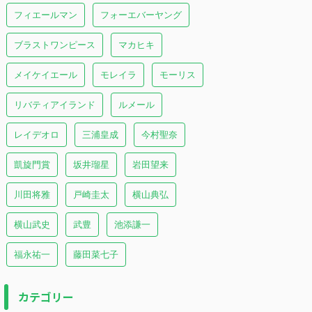
フィエールマン
フォーエバーヤング
ブラストワンピース
マカヒキ
メイケイエール
モレイラ
モーリス
リバティアイランド
ルメール
レイデオロ
三浦皇成
今村聖奈
凱旋門賞
坂井瑠星
岩田望来
川田将雅
戸崎圭太
横山典弘
横山武史
武豊
池添謙一
福永祐一
藤田菜七子
カテゴリー