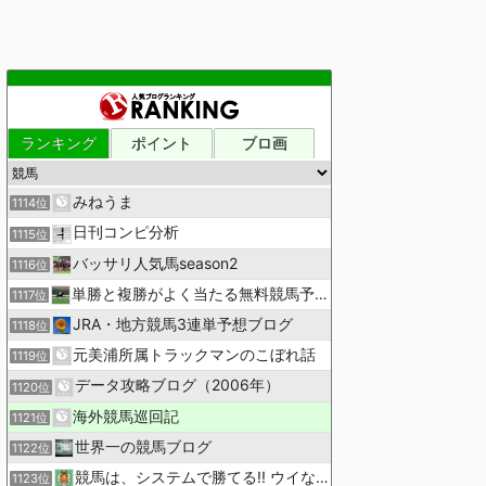
ランキング
ポイント
ブロ画
みねうま
1114位
日刊コンピ分析
1115位
バッサリ人気馬season2
1116位
単勝と複勝がよく当たる無料競馬予想ブログ
1117位
JRA・地方競馬3連単予想ブログ
1118位
元美浦所属トラックマンのこぼれ話
1119位
データ攻略ブログ（2006年）
1120位
海外競馬巡回記
1121位
世界一の競馬ブログ
1122位
競馬は、システムで勝てる!! ウイなび
1123位