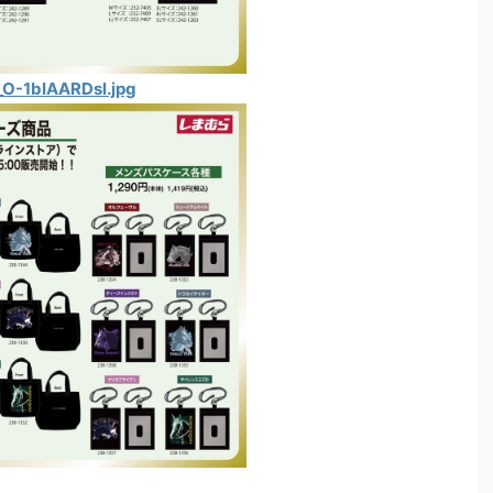
_O-1bIAARDsl.jpg