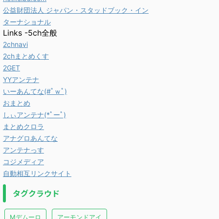
公益財団法人 ジャパン・スタッドブック・イン
ターナショナル
Links -5ch全般
2chnavi
2chまとめくす
2GET
YYアンテナ
いーあんてな(#ﾟｗﾟ)
おまとめ
しぃアンテナ(*ﾟーﾟ)
まとめクロラ
アナグロあんてな
アンテナっす
コジメディア
自動相互リンクサイト
タグクラウド
Mデムーロ
アーモンドアイ