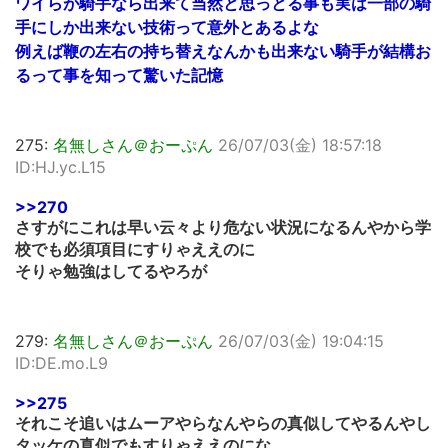
ワイらが騎手なら出来て当然と思っとる事も実は一部の騎
手にしか出来ない技術って意外とあるよな
例えば鞭の左右の持ち替えなんかも出来ない騎手が結構お
るって事を知って驚いた記憶
275:
名無しさん＠おーぷん
26/07/03(金) 18:57:18
ID:HJ.yc.L15
>>270
さすがにこれは早い云々より危ない状況になるんやから学
校でも必須項目にすりゃええのに
そりゃ勉強はしてるやろが
279:
名無しさん＠おーぷん
26/07/03(金) 19:04:15
ID:DE.mo.L9
>>275
それこそ追いはムーアやらなんやらの真似してやるんやし
タッケの真似でもすりゃええのにな