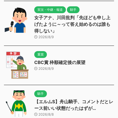
実況・中継・報道
騎手
女子アナ、川田批判「先ほども申し上
げたように～って答え始めるのは誰も
得しない」
2026/8/9
重賞
CBC賞 枠順確定後の展望
2026/8/9
騎手
【エルムS】舟山騎手、コメントだとレ
ース前いい状態だったはずが…
2026/8/8