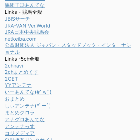
馬団子◎あんてな
Links - 競馬全般
JBISサーチ
JRA-VAN Ver.World
JRA日本中央競馬会
netkeiba.com
公益財団法人 ジャパン・スタッドブック・インターナシ
ョナル
Links -5ch全般
2chnavi
2chまとめくす
2GET
YYアンテナ
いーあんてな(#ﾟｗﾟ)
おまとめ
しぃアンテナ(*ﾟーﾟ)
まとめクロラ
アナグロあんてな
アンテナっす
コジメディア