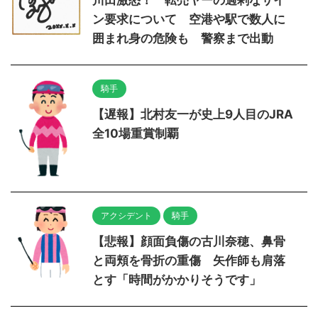
ン要求について 空港や駅で数人に
囲まれ身の危険も 警察まで出動
騎手
【遅報】北村友一が史上9人目のJRA
全10場重賞制覇
アクシデント
騎手
【悲報】顔面負傷の古川奈穂、鼻骨
と両頬を骨折の重傷 矢作師も肩落
とす「時間がかかりそうです」