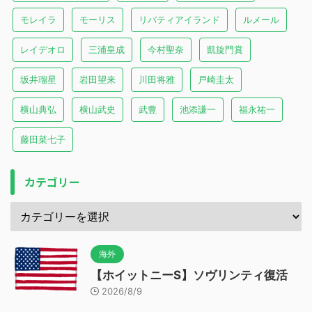
モレイラ
モーリス
リバティアイランド
ルメール
レイデオロ
三浦皇成
今村聖奈
凱旋門賞
坂井瑠星
岩田望来
川田将雅
戸崎圭太
横山典弘
横山武史
武豊
池添謙一
福永祐一
藤田菜七子
カテゴリー
海外
【ホイットニーS】ソヴリンティ復活
2026/8/9