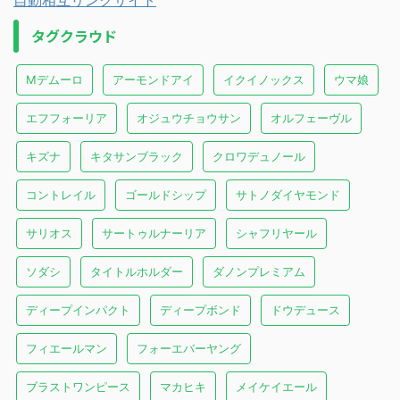
自動相互リンクサイト
タグクラウド
Mデムーロ
アーモンドアイ
イクイノックス
ウマ娘
エフフォーリア
オジュウチョウサン
オルフェーヴル
キズナ
キタサンブラック
クロワデュノール
コントレイル
ゴールドシップ
サトノダイヤモンド
サリオス
サートゥルナーリア
シャフリヤール
ソダシ
タイトルホルダー
ダノンプレミアム
ディープインパクト
ディープボンド
ドウデュース
フィエールマン
フォーエバーヤング
ブラストワンピース
マカヒキ
メイケイエール