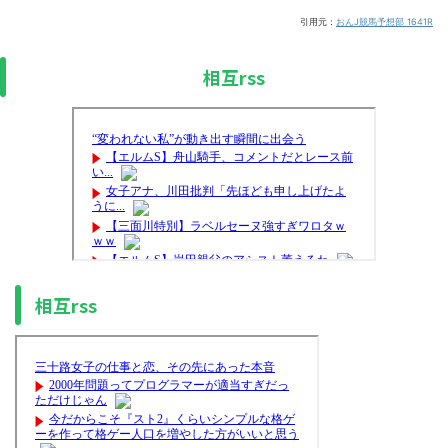
引用元：
おんJ競馬予想部 1641R
相互rss
相互rss