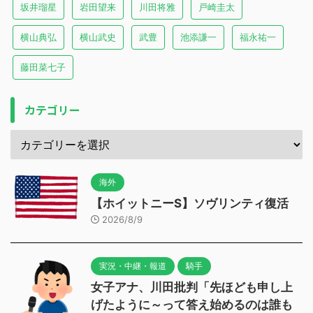
坂井瑠星
岩田望来
川田将雅
戸崎圭太
横山典弘
横山武史
武豊
池添謙一
福永祐一
藤田菜七子
カテゴリー
海外
【ホイットニーS】ソヴリンティ復活
2026/8/9
実況・中継・報道
騎手
女子アナ、川田批判「先ほども申し上
げたように～って答え始めるのは誰も