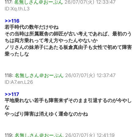
117:
名無しさん＠おーぷん
26/07/07(火) 12:33:47
ID:Xq.th.L3
>>116
若手時代の数年だけやね
その当時は所属厩舎の師匠が古い考えであれば、最初のう
ちは両方乗れって考え方やったんやないか
ノリさんの妹弟子にあたる板倉真由子も女性で初めて障害
乗ったしな
118:
名無しさん＠おーぷん
26/07/07(火) 12:37:47
ID:A7.en.L26
>>117
平地乗れない若手も障害来ずそのまま引退するのが今やし
な
やっぱり障害は消えゆく運命なのかね
119:
名無しさん＠おーぷん
26/07/07(火) 12:41:19