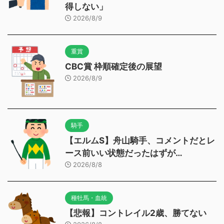
得しない」
2026/8/9
重賞
CBC賞 枠順確定後の展望
2026/8/9
騎手
【エルムS】舟山騎手、コメントだとレ
ース前いい状態だったはずが…
2026/8/8
種牡馬・血統
【悲報】コントレイル2歳、勝てない