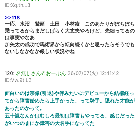
ID:Xq.th.L3
>>118
一応、水沼 鷲頭 土田 小林凌 このあたりがぼちぼち
乗ってるからまだしばらく大丈夫やろけど、先細ってるの
は事実やなあ
加矢太の成功で馬術界から転向続くかと思ったらそうでも
ないしなかなか厳しい状況やね
120:
名無しさん＠おーぷん
26/07/07(火) 12:41:42
ID:Vw.9t.L2
面白いのは宗像(引退)や伴みたいにデビューから結構経っ
てから障害始めたら上手かった、って騎手。隠れた才能が
あったのかって。
五十嵐なんかはむしろ最初は障害もやってる、感じだった
がいつのまにか障害の大名手になってた