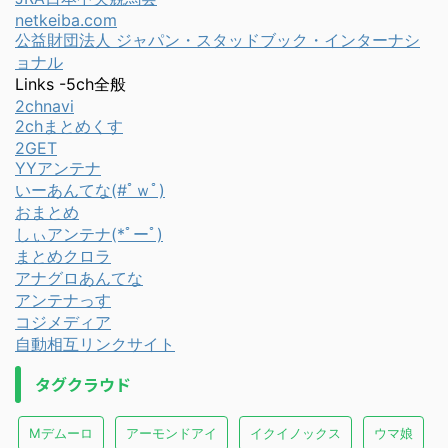
netkeiba.com
公益財団法人 ジャパン・スタッドブック・インターナシ
ョナル
Links -5ch全般
2chnavi
2chまとめくす
2GET
YYアンテナ
いーあんてな(#ﾟｗﾟ)
おまとめ
しぃアンテナ(*ﾟーﾟ)
まとめクロラ
アナグロあんてな
アンテナっす
コジメディア
自動相互リンクサイト
タグクラウド
Mデムーロ
アーモンドアイ
イクイノックス
ウマ娘