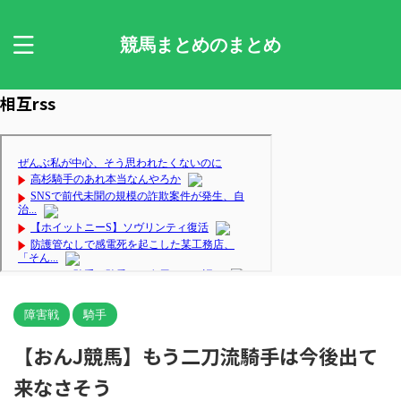
競馬まとめのまとめ
相互rss
障害戦
騎手
【おんJ競馬】もう二刀流騎手は今後出て
来なさそう