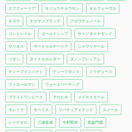
エフフォーリア
オジュウチョウサン
オルフェーヴル
キズナ
キタサンブラック
クロワデュノール
コントレイル
ゴールドシップ
サトノダイヤモンド
サリオス
サートゥルナーリア
シャフリヤール
ソダシ
タイトルホルダー
ダノンプレミアム
ディープインパクト
ディープボンド
ドウデュース
フィエールマン
フォーエバーヤング
ブラストワンピース
マカヒキ
メイケイエール
モレイラ
モーリス
リバティアイランド
ルメール
レイデオロ
三浦皇成
今村聖奈
凱旋門賞