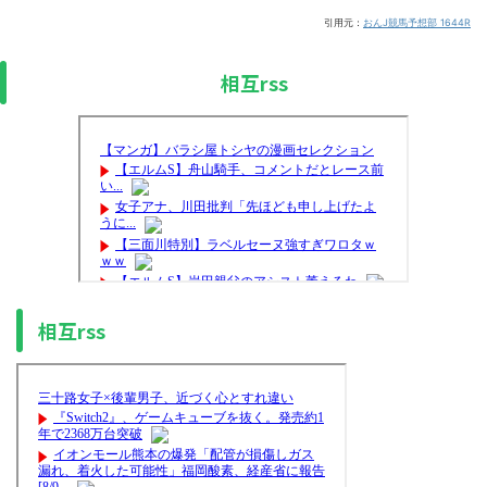
引用元：
おんJ競馬予想部 1644R
相互rss
相互rss