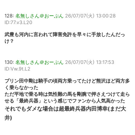
128:
名無しさん＠おーぷん
26/07/07(火) 13:00:28
ID:77.v3.L20
武豊も河内に言われて障害免許を早々に手放したんだっ
け？
130:
名無しさん＠おーぷん
26/07/07(火) 13:17:53
ID:Vw.9t.L2
プリン田中剛は騎手の頃両方乗ってたけど熊沢ほど両方多
く乗らなかった
ただ平地で乗る時は気性難の馬を剛腕で押さえつけて走ら
せる「最終兵器」という感じでファンから人気高かった
それでもダメな場合は超最終兵器内田博幸(まだ大
井)