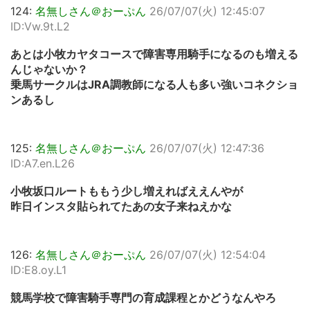
124:
名無しさん＠おーぷん
26/07/07(火) 12:45:07
ID:Vw.9t.L2
あとは小牧カヤタコースで障害専用騎手になるのも増える
んじゃないか？
乗馬サークルはJRA調教師になる人も多い強いコネクショ
ンあるし
125:
名無しさん＠おーぷん
26/07/07(火) 12:47:36
ID:A7.en.L26
小牧坂口ルートももう少し増えればええんやが
昨日インスタ貼られてたあの女子来ねえかな
126:
名無しさん＠おーぷん
26/07/07(火) 12:54:04
ID:E8.oy.L1
競馬学校で障害騎手専門の育成課程とかどうなんやろ