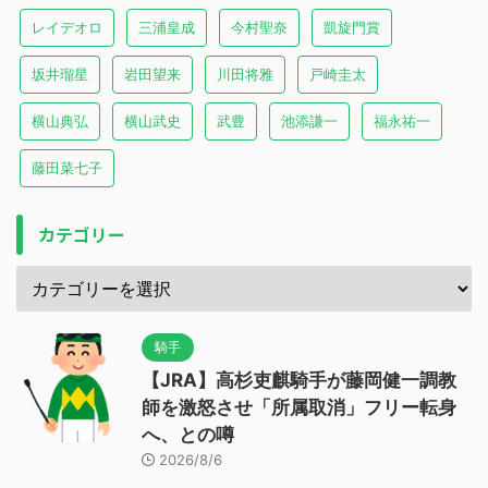
レイデオロ
三浦皇成
今村聖奈
凱旋門賞
坂井瑠星
岩田望来
川田将雅
戸崎圭太
横山典弘
横山武史
武豊
池添謙一
福永祐一
藤田菜七子
カテゴリー
騎手
【JRA】高杉吏麒騎手が藤岡健一調教
師を激怒させ「所属取消」フリー転身
へ、との噂
2026/8/6