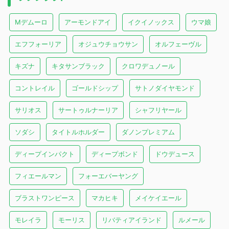
Mデムーロ
アーモンドアイ
イクイノックス
ウマ娘
エフフォーリア
オジュウチョウサン
オルフェーヴル
キズナ
キタサンブラック
クロワデュノール
コントレイル
ゴールドシップ
サトノダイヤモンド
サリオス
サートゥルナーリア
シャフリヤール
ソダシ
タイトルホルダー
ダノンプレミアム
ディープインパクト
ディープボンド
ドウデュース
フィエールマン
フォーエバーヤング
ブラストワンピース
マカヒキ
メイケイエール
モレイラ
モーリス
リバティアイランド
ルメール