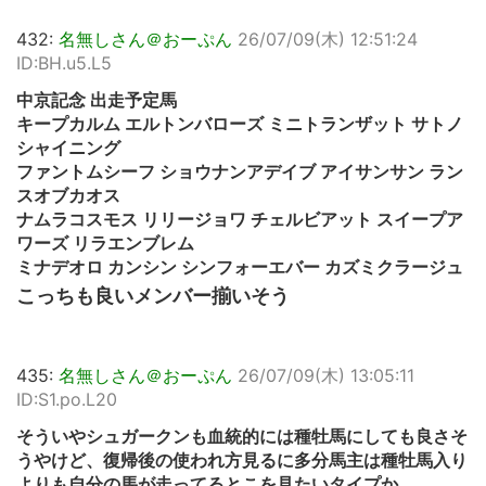
432:
名無しさん＠おーぷん
26/07/09(木) 12:51:24
ID:BH.u5.L5
中京記念 出走予定馬
キープカルム エルトンバローズ ミニトランザット サトノ
シャイニング
ファントムシーフ ショウナンアデイブ アイサンサン ラン
スオブカオス
ナムラコスモス リリージョワ チェルビアット スイープア
ワーズ リラエンブレム
ミナデオロ カンシン シンフォーエバー カズミクラージュ
こっちも良いメンバー揃いそう
435:
名無しさん＠おーぷん
26/07/09(木) 13:05:11
ID:S1.po.L20
そういやシュガークンも血統的には種牡馬にしても良さそ
うやけど、復帰後の使われ方見るに多分馬主は種牡馬入り
よりも自分の馬が走ってるとこを見たいタイプか