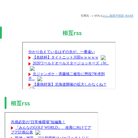
引用元：いずれも
おんJ競馬予想部 1644R
相互rss
相互rss