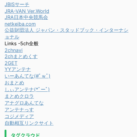
JBISサーチ
JRA-VAN Ver.World
JRA日本中央競馬会
netkeiba.com
公益財団法人 ジャパン・スタッドブック・インターナシ
ョナル
Links -5ch全般
2chnavi
2chまとめくす
2GET
YYアンテナ
いーあんてな(#ﾟｗﾟ)
おまとめ
しぃアンテナ(*ﾟーﾟ)
まとめクロラ
アナグロあんてな
アンテナっす
コジメディア
自動相互リンクサイト
タグクラウド