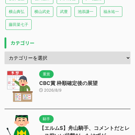
横山典弘
横山武史
武豊
池添謙一
福永祐一
藤田菜七子
カテゴリー
重賞
CBC賞 枠順確定後の展望
2026/8/9
騎手
【エルムS】舟山騎手、コメントだとレ