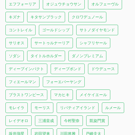
エフフォーリア
オジュウチョウサン
オルフェーヴル
キズナ
キタサンブラック
クロワデュノール
コントレイル
ゴールドシップ
サトノダイヤモンド
サリオス
サートゥルナーリア
シャフリヤール
ソダシ
タイトルホルダー
ダノンプレミアム
ディープインパクト
ディープボンド
ドウデュース
フィエールマン
フォーエバーヤング
ブラストワンピース
マカヒキ
メイケイエール
モレイラ
モーリス
リバティアイランド
ルメール
レイデオロ
三浦皇成
今村聖奈
凱旋門賞
坂井瑠星
岩田望来
川田将雅
戸崎圭太