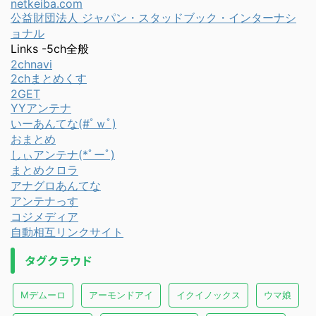
netkeiba.com
公益財団法人 ジャパン・スタッドブック・インターナシ
ョナル
Links -5ch全般
2chnavi
2chまとめくす
2GET
YYアンテナ
いーあんてな(#ﾟｗﾟ)
おまとめ
しぃアンテナ(*ﾟーﾟ)
まとめクロラ
アナグロあんてな
アンテナっす
コジメディア
自動相互リンクサイト
タグクラウド
Mデムーロ
アーモンドアイ
イクイノックス
ウマ娘