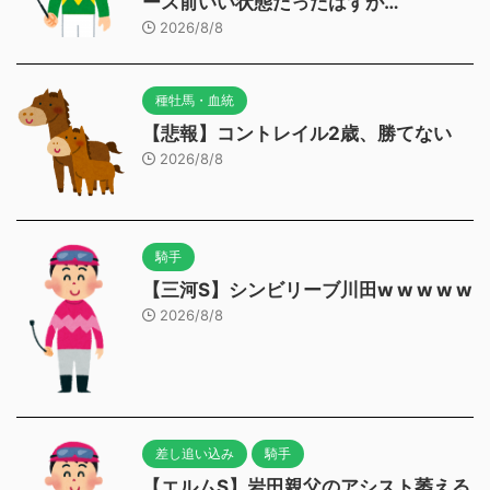
ース前いい状態だったはずが…
2026/8/8
種牡馬・血統
【悲報】コントレイル2歳、勝てない
2026/8/8
騎手
【三河S】シンビリーブ川田w w w w w
2026/8/8
差し追い込み
騎手
【エルムS】岩田親父のアシスト萎える