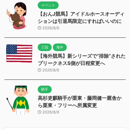
イベント
【おんJ競馬】アイドルホースオーディ
ションは引退馬限定にすればいいのに
2026/8/6
三冠
海外
【海外競馬】新シリーズで“排除”された
プリークネスS側が日程変更へ
2026/8/6
騎手
高杉吏麒騎手が栗東・藤岡健一厩舎か
ら栗東・フリーへ所属変更
2026/8/6