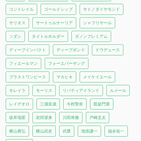
コントレイル
ゴールドシップ
サトノダイヤモンド
サリオス
サートゥルナーリア
シャフリヤール
ソダシ
タイトルホルダー
ダノンプレミアム
ディープインパクト
ディープボンド
ドウデュース
フィエールマン
フォーエバーヤング
ブラストワンピース
マカヒキ
メイケイエール
モレイラ
モーリス
リバティアイランド
ルメール
レイデオロ
三浦皇成
今村聖奈
凱旋門賞
坂井瑠星
岩田望来
川田将雅
戸崎圭太
横山典弘
横山武史
武豊
池添謙一
福永祐一