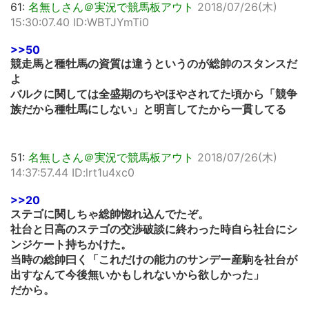
61:
名無しさん＠実況で競馬板アウト
2018/07/26(木)
15:30:07.40 ID:WBTJYmTi0
>>50
競走馬と種牡馬の資質は違うというのが総帥のスタンスだ
よ
バルクに関しては全盛期のちやほやされてた頃から「競争
族だから種牡馬にしない」と明言してたから一貫してる
51:
名無しさん＠実況で競馬板アウト
2018/07/26(木)
14:37:57.44 ID:lrt1u4xc0
>>20
ステゴに関しちゃ総帥惚れ込んでたぞ。
社台と日高のステゴの交渉破談に終わった時自ら社台にシ
ンジケート持ちかけた。
当時の総帥曰く「これだけの能力のサンデー産駒を社台が
出すなんて今後無いかもしれないから欲しかった」
だから。