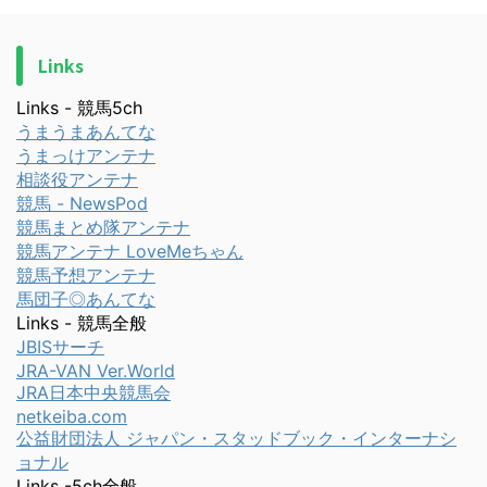
Links
Links - 競馬5ch
うまうまあんてな
うまっけアンテナ
相談役アンテナ
競馬 - NewsPod
競馬まとめ隊アンテナ
競馬アンテナ LoveMeちゃん
競馬予想アンテナ
馬団子◎あんてな
Links - 競馬全般
JBISサーチ
JRA-VAN Ver.World
JRA日本中央競馬会
netkeiba.com
公益財団法人 ジャパン・スタッドブック・インターナシ
ョナル
Links -5ch全般