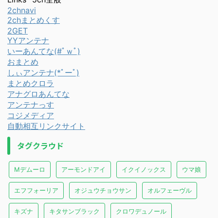
2chnavi
2chまとめくす
2GET
YYアンテナ
いーあんてな(#ﾟｗﾟ)
おまとめ
しぃアンテナ(*ﾟーﾟ)
まとめクロラ
アナグロあんてな
アンテナっす
コジメディア
自動相互リンクサイト
タグクラウド
Mデムーロ
アーモンドアイ
イクイノックス
ウマ娘
エフフォーリア
オジュウチョウサン
オルフェーヴル
キズナ
キタサンブラック
クロワデュノール