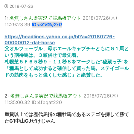
2018-07-26
1:
名無しさん＠実況で競馬板アウト
2018/07/26(木)
11:29:23.39
ID:aXVGij2r0
https://headlines.yahoo.co.jp/hl?a=20180726-
00000012-dal-horse
父オルフェーヴル、母ホエールキャプチャともにＧ１馬と
いう期待馬は、３頭併せで最先着。
札幌芝５Ｆ６５秒９－１１秒８をマークした“秘蔵っ子”を
「種馬として成功すると確信して買った馬。ステイゴール
ドの筋肉をもっと強くした感じ」と絶賛した。
2:
名無しさん＠実況で競馬板アウト
2018/07/26(木)
11:35:00.32 ID:4fbqat220
重賞以上では歴代屈指の種牡馬であるステゴを擁して勝て
たG1中山GJだけじゃん