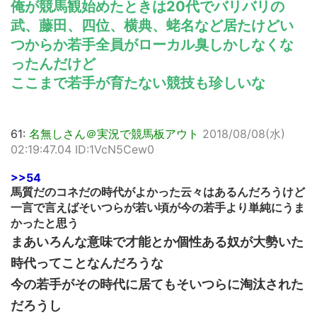
俺が競馬観始めたときは20代でバリバリの
武、藤田、四位、横典、蛯名など居たけどい
つからか若手全員がローカル臭しかしなくな
ったんだけど
ここまで若手が育たない競技も珍しいな
61:
名無しさん＠実況で競馬板アウト
2018/08/08(水)
02:19:47.04 ID:1VcN5Cew0
>>54
馬質だのコネだの時代がよかった云々はあるんだろうけど
一言で言えばそいつらが若い頃が今の若手より単純にうま
かったと思う
まあいろんな意味で才能とか個性ある奴が大勢いた
時代ってことなんだろうな
今の若手がその時代に居てもそいつらに淘汰された
だろうし