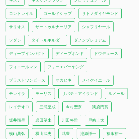
キズナ
キタサンブラック
クロワデュノール
コントレイル
ゴールドシップ
サトノダイヤモンド
サリオス
サートゥルナーリア
シャフリヤール
ソダシ
タイトルホルダー
ダノンプレミアム
ディープインパクト
ディープボンド
ドウデュース
フィエールマン
フォーエバーヤング
ブラストワンピース
マカヒキ
メイケイエール
モレイラ
モーリス
リバティアイランド
ルメール
レイデオロ
三浦皇成
今村聖奈
凱旋門賞
坂井瑠星
岩田望来
川田将雅
戸崎圭太
横山典弘
横山武史
武豊
池添謙一
福永祐一