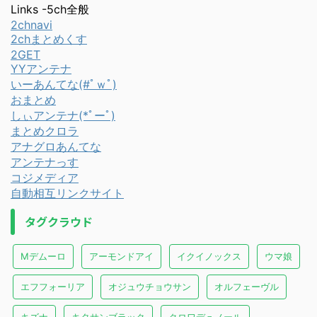
Links -5ch全般
2chnavi
2chまとめくす
2GET
YYアンテナ
いーあんてな(#ﾟｗﾟ)
おまとめ
しぃアンテナ(*ﾟーﾟ)
まとめクロラ
アナグロあんてな
アンテナっす
コジメディア
自動相互リンクサイト
タグクラウド
Mデムーロ
アーモンドアイ
イクイノックス
ウマ娘
エフフォーリア
オジュウチョウサン
オルフェーヴル