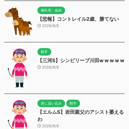
種牡馬・血統
【悲報】コントレイル2歳、勝てない
2026/8/8
騎手
【三河S】シンビリーブ川田w w w w w
2026/8/8
差し追い込み
騎手
【エルムS】岩田親父のアシスト萎える
わ
2026/8/8