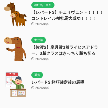
種牡馬・血統
【レパードS】チェリヴェント！！！！
コントレイル種牡馬大成功！！！！
2026/8/9
世代論
【佐渡S】皐月賞3着ライヒスアドラ
ー、3勝クラスはきっちり勝ち切る
2026/8/9
重賞
レパードS 枠順確定後の展望
2026/8/9