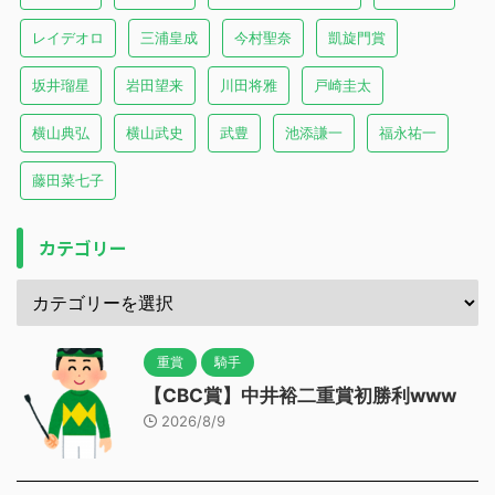
レイデオロ
三浦皇成
今村聖奈
凱旋門賞
坂井瑠星
岩田望来
川田将雅
戸崎圭太
横山典弘
横山武史
武豊
池添謙一
福永祐一
藤田菜七子
カテゴリー
重賞
騎手
【CBC賞】中井裕二重賞初勝利www
2026/8/9