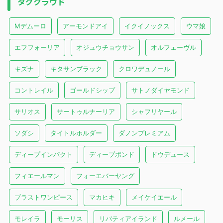
タグクラウド
Mデムーロ
アーモンドアイ
イクイノックス
ウマ娘
エフフォーリア
オジュウチョウサン
オルフェーヴル
キズナ
キタサンブラック
クロワデュノール
コントレイル
ゴールドシップ
サトノダイヤモンド
サリオス
サートゥルナーリア
シャフリヤール
ソダシ
タイトルホルダー
ダノンプレミアム
ディープインパクト
ディープボンド
ドウデュース
フィエールマン
フォーエバーヤング
ブラストワンピース
マカヒキ
メイケイエール
モレイラ
モーリス
リバティアイランド
ルメール