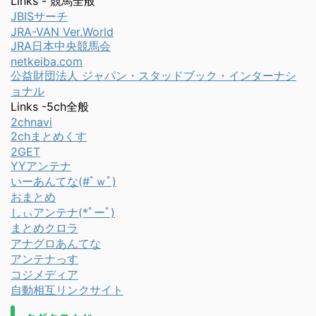
Links - 競馬全般
JBISサーチ
JRA-VAN Ver.World
JRA日本中央競馬会
netkeiba.com
公益財団法人 ジャパン・スタッドブック・インターナシ
ョナル
Links -5ch全般
2chnavi
2chまとめくす
2GET
YYアンテナ
いーあんてな(#ﾟｗﾟ)
おまとめ
しぃアンテナ(*ﾟーﾟ)
まとめクロラ
アナグロあんてな
アンテナっす
コジメディア
自動相互リンクサイト