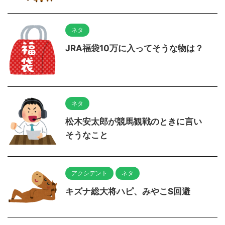
ネタ
JRA福袋10万に入ってそうな物は？
ネタ
松木安太郎が競馬観戦のときに言い
そうなこと
アクシデント
ネタ
キズナ総大将ハピ、みやこS回避