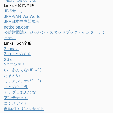
Links - 競馬全般
JBISサーチ
JRA-VAN Ver.World
JRA日本中央競馬会
netkeiba.com
公益財団法人 ジャパン・スタッドブック・インターナシ
ョナル
Links -5ch全般
2chnavi
2chまとめくす
2GET
YYアンテナ
いーあんてな(#ﾟｗﾟ)
おまとめ
しぃアンテナ(*ﾟーﾟ)
まとめクロラ
アナグロあんてな
アンテナっす
コジメディア
自動相互リンクサイト