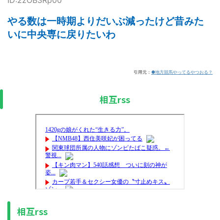
ID:2zOB3Rp00
やる数は一時期よりだいぶ減ったけど昔みた
いに中央専に戻りたいわ
引用元：
●地方競馬やってるやつおる？
相互rss
相互rss