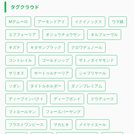
タグクラウド
Mデムーロ
アーモンドアイ
イクイノックス
ウマ娘
エフフォーリア
オジュウチョウサン
オルフェーヴル
キズナ
キタサンブラック
クロワデュノール
コントレイル
ゴールドシップ
サトノダイヤモンド
サリオス
サートゥルナーリア
シャフリヤール
ソダシ
タイトルホルダー
ダノンプレミアム
ディープインパクト
ディープボンド
ドウデュース
フィエールマン
フォーエバーヤング
ブラストワンピース
マカヒキ
メイケイエール