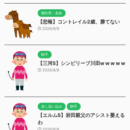
種牡馬・血統
【悲報】コントレイル2歳、勝てない
2026/8/8
騎手
【三河S】シンビリーブ川田w w w w w
2026/8/8
差し追い込み
騎手
【エルムS】岩田親父のアシスト萎える
わ
2026/8/8