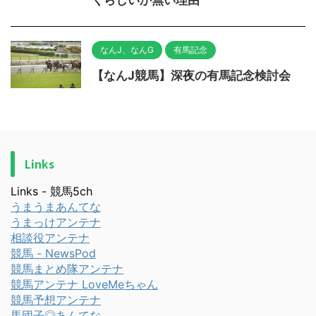
くらしいか無い理由
なんJ、なんG
有馬記念
【なんJ競馬】深夜の有馬記念検討会
Links
Links - 競馬5ch
うまうまあんてな
うまっけアンテナ
相談役アンテナ
競馬 - NewsPod
競馬まとめ隊アンテナ
競馬アンテナ LoveMeちゃん
競馬予想アンテナ
馬団子◎あんてな