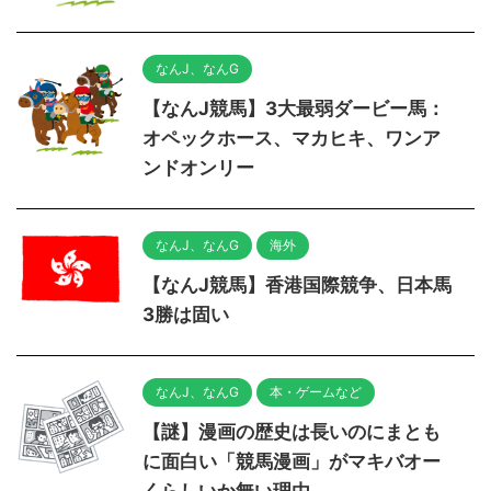
なんJ、なんG
【なんJ競馬】3大最弱ダービー馬：
オペックホース、マカヒキ、ワンア
ンドオンリー
なんJ、なんG
海外
【なんJ競馬】香港国際競争、日本馬
3勝は固い
なんJ、なんG
本・ゲームなど
【謎】漫画の歴史は長いのにまとも
に面白い「競馬漫画」がマキバオー