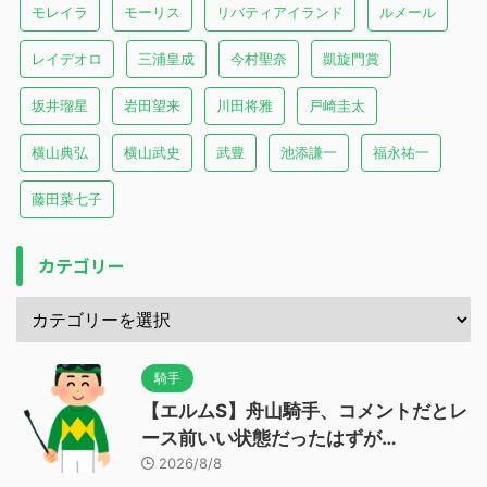
モレイラ
モーリス
リバティアイランド
ルメール
レイデオロ
三浦皇成
今村聖奈
凱旋門賞
坂井瑠星
岩田望来
川田将雅
戸崎圭太
横山典弘
横山武史
武豊
池添謙一
福永祐一
藤田菜七子
カテゴリー
騎手
【エルムS】舟山騎手、コメントだとレ
ース前いい状態だったはずが…
2026/8/8