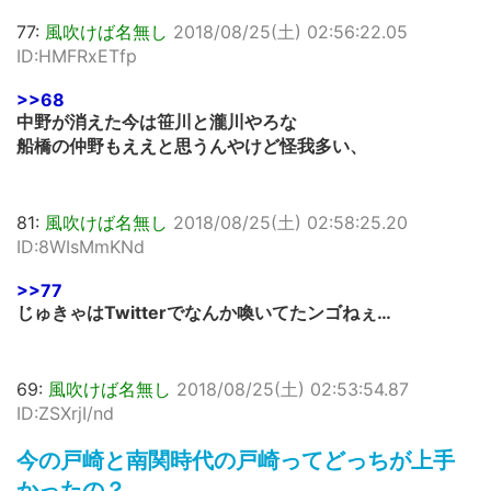
77:
風吹けば名無し
2018/08/25(土) 02:56:22.05
ID:HMFRxETfp
>>68
中野が消えた今は笹川と瀧川やろな
船橋の仲野もええと思うんやけど怪我多い、
81:
風吹けば名無し
2018/08/25(土) 02:58:25.20
ID:8WIsMmKNd
>>77
じゅきゃはTwitterでなんか喚いてたンゴねぇ…
69:
風吹けば名無し
2018/08/25(土) 02:53:54.87
ID:ZSXrjI/nd
今の戸崎と南関時代の戸崎ってどっちが上手
かったの？