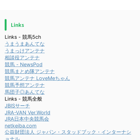
Links
Links - 競馬5ch
うまうまあんてな
うまっけアンテナ
相談役アンテナ
競馬 - NewsPod
競馬まとめ隊アンテナ
競馬アンテナ LoveMeちゃん
競馬予想アンテナ
馬団子◎あんてな
Links - 競馬全般
JBISサーチ
JRA-VAN Ver.World
JRA日本中央競馬会
netkeiba.com
公益財団法人 ジャパン・スタッドブック・インターナシ
ョナル