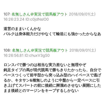
107:
名無しさん＠実況で競馬板アウト
2018/09/01(土)
16:26:23.24 ID:c0jdNslO0
道営のままいくんかな
バルクは身体能力だけやなくて輸送にも強かったからなあ
108:
名無しさん＠実況で競馬板アウト
2018/09/01(土)
16:26:56.81 ID:chuxV3gS0
ロンスパで勝つのは相当な実力差ないと無理やぞ
鈍足タイプの馬が現代競馬で勝ちきりたかったら、自分で
ペースつくって前半型から突っ込み型のハイペースで逃げ
るか、キタサン&種無しのように中盤から一定ペースに引
き上げてスパートの前に後続に脚溜めさせない展開にした
まま後続とのマージンをキープするしかない