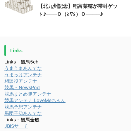
【北九州記念】稲富菜穂が帯封ゲッ
ト♪───Ｏ（≧∇≦）Ｏ────♪
Links
Links - 競馬5ch
うまうまあんてな
うまっけアンテナ
相談役アンテナ
競馬 - NewsPod
競馬まとめ隊アンテナ
競馬アンテナ LoveMeちゃん
競馬予想アンテナ
馬団子◎あんてな
Links - 競馬全般
JBISサーチ