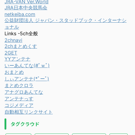
JRA-VAN Ver.World
JRA日本中央競馬会
netkeiba.com
公益財団法人 ジャパン・スタッドブック・インターナシ
ョナル
Links -5ch全般
2chnavi
2chまとめくす
2GET
YYアンテナ
いーあんてな(#ﾟｗﾟ)
おまとめ
しぃアンテナ(*ﾟーﾟ)
まとめクロラ
アナグロあんてな
アンテナっす
コジメディア
自動相互リンクサイト
タグクラウド