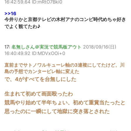
16:42:59.64 ID:mRtO7Bki0
>>16
今井りかと京都テレビの木村アナのコンビ時代めちゃ好き
でよく観てたわ♪
17:
名無しさん＠実況で競馬板アウト
2018/09/16(日)
16:40:49.92 ID:MDVxOOi+0
直前までサトノワルキューレ軸の3連複にしてたけど、川
島の予想でカンタービレ軸に変えた
で、4がすべてを台無しにした
生まれて初めて画面殴ったわ
競馬やり始めて半年ちょい、初めて重賞当たったと
思ったのに一瞬にして地獄に突き落とされた