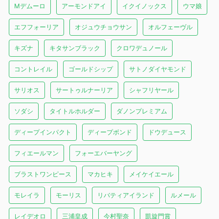
Mデムーロ
アーモンドアイ
イクイノックス
ウマ娘
エフフォーリア
オジュウチョウサン
オルフェーヴル
キズナ
キタサンブラック
クロワデュノール
コントレイル
ゴールドシップ
サトノダイヤモンド
サリオス
サートゥルナーリア
シャフリヤール
ソダシ
タイトルホルダー
ダノンプレミアム
ディープインパクト
ディープボンド
ドウデュース
フィエールマン
フォーエバーヤング
ブラストワンピース
マカヒキ
メイケイエール
モレイラ
モーリス
リバティアイランド
ルメール
レイデオロ
三浦皇成
今村聖奈
凱旋門賞