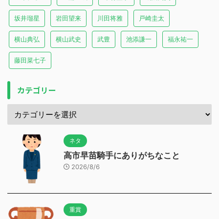
坂井瑠星
岩田望来
川田将雅
戸崎圭太
横山典弘
横山武史
武豊
池添謙一
福永祐一
藤田菜七子
カテゴリー
ネタ
高市早苗騎手にありがちなこと
2026/8/6
重賞