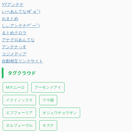
YYアンテナ
いーあんてな(#ﾟｗﾟ)
おまとめ
しぃアンテナ(*ﾟーﾟ)
まとめクロラ
アナグロあんてな
アンテナっす
コジメディア
自動相互リンクサイト
タグクラウド
Mデムーロ
アーモンドアイ
イクイノックス
ウマ娘
エフフォーリア
オジュウチョウサン
オルフェーヴル
キズナ