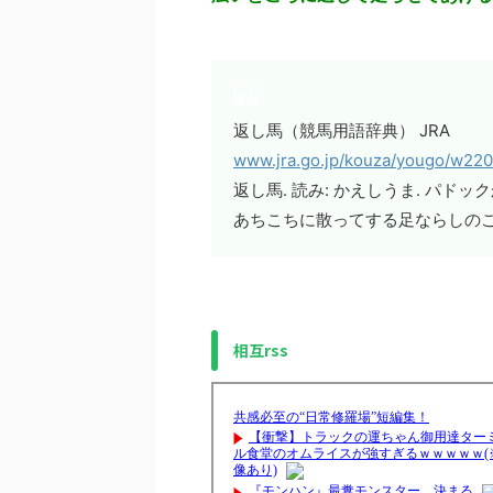
返し馬（競馬用語辞典） JRA
www.jra.go.jp/kouza/yougo/w220
返し馬. 読み: かえしうま. パ
あちこちに散ってする足ならしの
相互rss