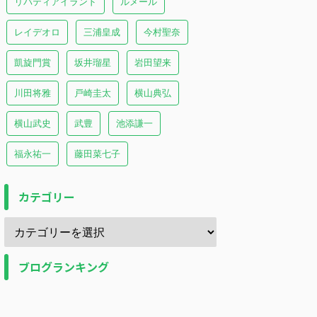
リバティアイランド
ルメール
レイデオロ
三浦皇成
今村聖奈
凱旋門賞
坂井瑠星
岩田望来
川田将雅
戸崎圭太
横山典弘
横山武史
武豊
池添謙一
福永祐一
藤田菜七子
カテゴリー
ブログランキング