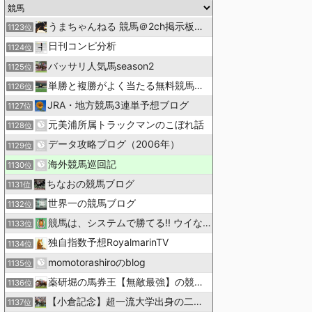
うまちゃんねる 競馬＠2ch掲示板まとめ
1123位
日刊コンピ分析
1124位
バッサリ人気馬season2
1125位
単勝と複勝がよく当たる無料競馬予想ブログ
1126位
JRA・地方競馬3連単予想ブログ
1127位
元美浦所属トラックマンのこぼれ話
1128位
データ攻略ブログ（2006年）
1129位
海外競馬巡回記
1130位
ちなおの競馬ブログ
1131位
世界一の競馬ブログ
1132位
競馬は、システムで勝てる!! ウイなび
1133位
独自指数予想RoyalmarinTV
1134位
momotorashiroのblog
1135位
薬研堀の馬券王【無敵最強】の競馬予想
1136位
【小倉記念】超一流大学出身の二人で理論競馬
1137位