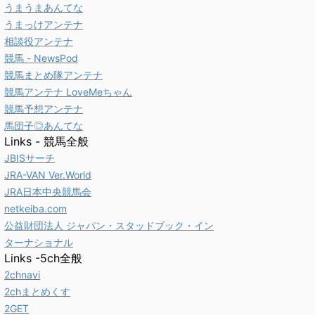
うまうまあんてな
うまっけアンテナ
相談役アンテナ
競馬 - NewsPod
競馬まとめ隊アンテナ
競馬アンテナ LoveMeちゃん
競馬予想アンテナ
馬団子◎あんてな
Links - 競馬全般
JBISサーチ
JRA-VAN Ver.World
JRA日本中央競馬会
netkeiba.com
公益財団法人 ジャパン・スタッドブック・イン
ターナショナル
Links -5ch全般
2chnavi
2chまとめくす
2GET