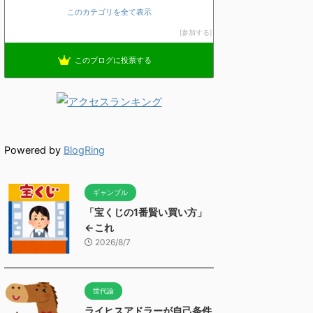
このカテゴリを全て表示
参加する
このブログに投票する
Powered by
BlogRing
ギャンブル
「宝くじの1番賢い買い方」
←これ
2026/8/7
世代論
ライヒスアドラーが自己条件