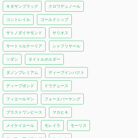
キタサンブラック
クロワデュノール
コントレイル
ゴールドシップ
サトノダイヤモンド
サリオス
サートゥルナーリア
シャフリヤール
ソダシ
タイトルホルダー
ダノンプレミアム
ディープインパクト
ディープボンド
ドウデュース
フィエールマン
フォーエバーヤング
ブラストワンピース
マカヒキ
メイケイエール
モレイラ
モーリス