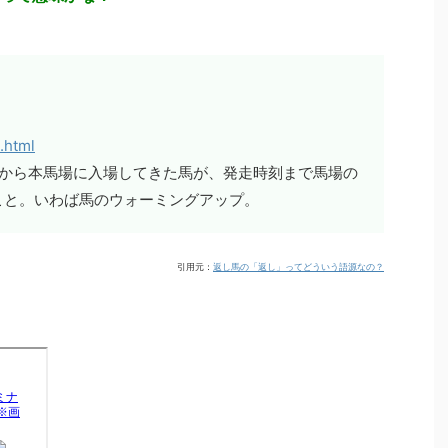
.html
ドックから本馬場に入場してきた馬が、発走時刻まで馬場の
こと。いわば馬のウォーミングアップ。
引用元：
返し馬の「返し」ってどういう語源なの？