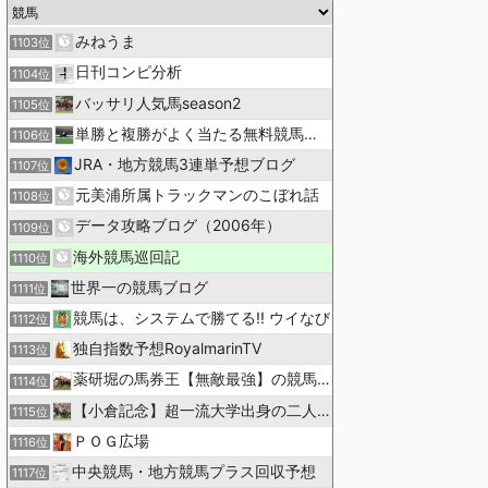
みねうま
1103位
日刊コンピ分析
1104位
バッサリ人気馬season2
1105位
単勝と複勝がよく当たる無料競馬予想ブログ
1106位
JRA・地方競馬3連単予想ブログ
1107位
元美浦所属トラックマンのこぼれ話
1108位
データ攻略ブログ（2006年）
1109位
海外競馬巡回記
1110位
世界一の競馬ブログ
1111位
競馬は、システムで勝てる!! ウイなび
1112位
独自指数予想RoyalmarinTV
1113位
薬研堀の馬券王【無敵最強】の競馬予想
1114位
【小倉記念】超一流大学出身の二人で理論競馬
1115位
ＰＯＧ広場
1116位
中央競馬・地方競馬プラス回収予想
1117位