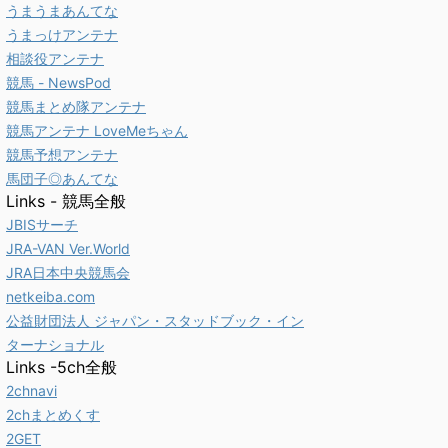
うまうまあんてな
うまっけアンテナ
相談役アンテナ
競馬 - NewsPod
競馬まとめ隊アンテナ
競馬アンテナ LoveMeちゃん
競馬予想アンテナ
馬団子◎あんてな
Links - 競馬全般
JBISサーチ
JRA-VAN Ver.World
JRA日本中央競馬会
netkeiba.com
公益財団法人 ジャパン・スタッドブック・イン
ターナショナル
Links -5ch全般
2chnavi
2chまとめくす
2GET