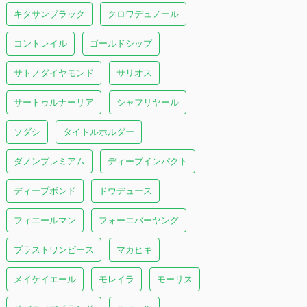
キタサンブラック
クロワデュノール
コントレイル
ゴールドシップ
サトノダイヤモンド
サリオス
サートゥルナーリア
シャフリヤール
ソダシ
タイトルホルダー
ダノンプレミアム
ディープインパクト
ディープボンド
ドウデュース
フィエールマン
フォーエバーヤング
ブラストワンピース
マカヒキ
メイケイエール
モレイラ
モーリス