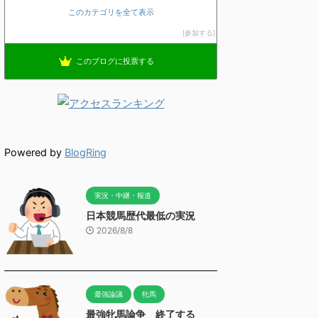
このカテゴリを全て表示
参加する
このブログに投票する
Powered by
BlogRing
実況・中継・報道
日本競馬歴代最低の実況
2026/8/8
最強論議
牝馬
最強牝馬論争 終了する