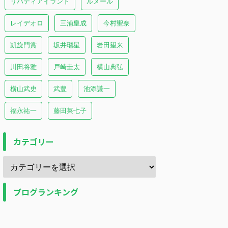
リバティアイランド
ルメール
レイデオロ
三浦皇成
今村聖奈
凱旋門賞
坂井瑠星
岩田望来
川田将雅
戸崎圭太
横山典弘
横山武史
武豊
池添謙一
福永祐一
藤田菜七子
カテゴリー
ブログランキング