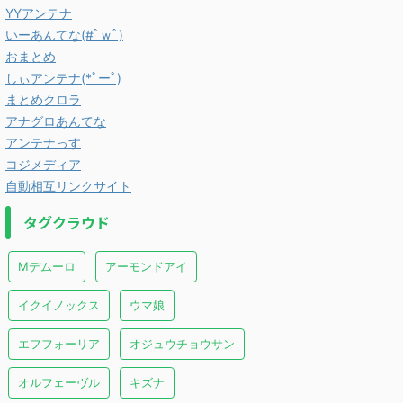
YYアンテナ
いーあんてな(#ﾟｗﾟ)
おまとめ
しぃアンテナ(*ﾟーﾟ)
まとめクロラ
アナグロあんてな
アンテナっす
コジメディア
自動相互リンクサイト
タグクラウド
Mデムーロ
アーモンドアイ
イクイノックス
ウマ娘
エフフォーリア
オジュウチョウサン
オルフェーヴル
キズナ