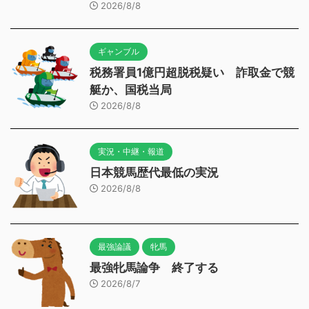
2026/8/8
ギャンブル
税務署員1億円超脱税疑い 詐取金で競
艇か、国税当局
2026/8/8
実況・中継・報道
日本競馬歴代最低の実況
2026/8/8
最強論議
牝馬
最強牝馬論争 終了する
2026/8/7