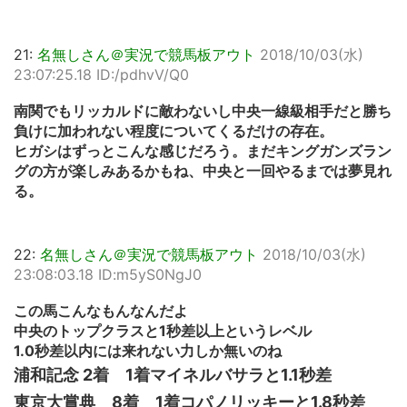
21:
名無しさん＠実況で競馬板アウト
2018/10/03(水)
23:07:25.18 ID:/pdhvV/Q0
南関でもリッカルドに敵わないし中央一線級相手だと勝ち
負けに加われない程度についてくるだけの存在。
ヒガシはずっとこんな感じだろう。まだキングガンズラン
グの方が楽しみあるかもね、中央と一回やるまでは夢見れ
る。
22:
名無しさん＠実況で競馬板アウト
2018/10/03(水)
23:08:03.18 ID:m5yS0NgJ0
この馬こんなもんなんだよ
中央のトップクラスと1秒差以上というレベル
1.0秒差以内には来れない力しか無いのね
浦和記念 2着 1着マイネルバサラと1.1秒差
東京大賞典 8着 1着コパノリッキーと1.8秒差