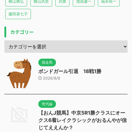
横山典弘
横山武史
武豊
池添謙一
福永祐一
藤田菜七子
カテゴリー
競走馬
ボンドガール引退 18戦1勝
2026/8/8
世代論
【おんJ競馬】中京5R1勝クラスにオー
クス6着レイクラシックがおるんやが信
じてええんか？