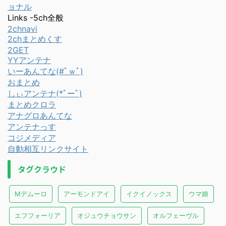
ョナル
Links -5ch全般
2chnavi
2chまとめくす
2GET
YYアンテナ
いーあんてな(#ﾟｗﾟ)
おまとめ
しぃアンテナ(*ﾟーﾟ)
まとめクロラ
アナグロあんてな
アンテナっす
コジメディア
自動相互リンクサイト
タグクラウド
Mデムーロ
アーモンドアイ
イクイノックス
ウマ娘
エフフォーリア
オジュウチョウサン
オルフェーヴル