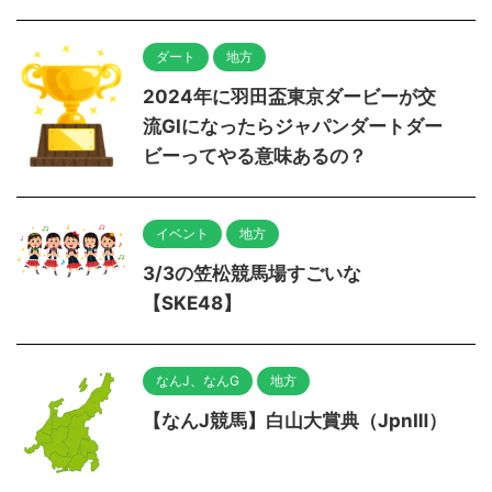
ダート
地方
2024年に羽田盃東京ダービーが交
流GIになったらジャパンダートダー
ビーってやる意味あるの？
イベント
地方
3/3の笠松競馬場すごいな
【SKE48】
なんJ、なんG
地方
【なんJ競馬】白山大賞典（JpnⅢ）