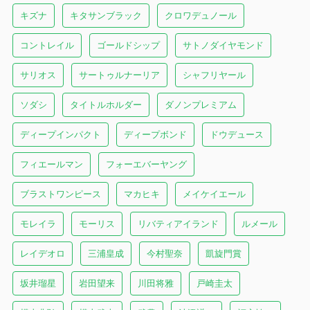
キズナ
キタサンブラック
クロワデュノール
コントレイル
ゴールドシップ
サトノダイヤモンド
サリオス
サートゥルナーリア
シャフリヤール
ソダシ
タイトルホルダー
ダノンプレミアム
ディープインパクト
ディープボンド
ドウデュース
フィエールマン
フォーエバーヤング
ブラストワンピース
マカヒキ
メイケイエール
モレイラ
モーリス
リバティアイランド
ルメール
レイデオロ
三浦皇成
今村聖奈
凱旋門賞
坂井瑠星
岩田望来
川田将雅
戸崎圭太