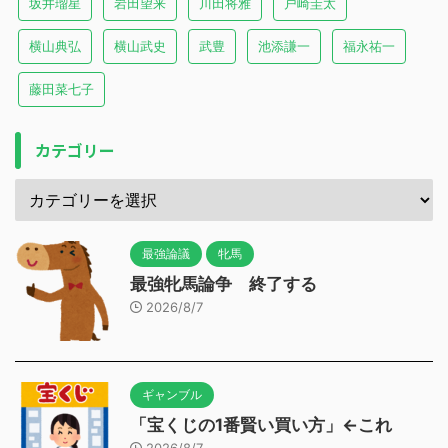
坂井瑠星
岩田望来
川田将雅
戸崎圭太
横山典弘
横山武史
武豊
池添謙一
福永祐一
藤田菜七子
カテゴリー
最強論議
牝馬
最強牝馬論争 終了する
2026/8/7
ギャンブル
「宝くじの1番賢い買い方」←これ