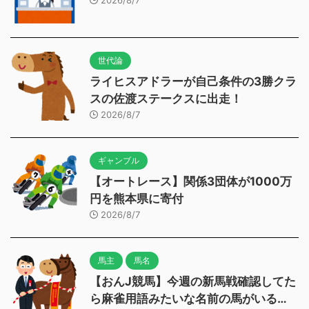
2026/8/7
世代論
ライヒスアドラーが自己条件の3勝クラ
スの佐渡ステークスに出走！
2026/8/7
ギャンブル
【オートレース】関係3団体が1000万
円を熊本県に寄付
2026/8/7
馬主
馬名
【おんJ競馬】今週の新馬戦確認してた
ら麻雀用語みたいな名前の馬がいる…