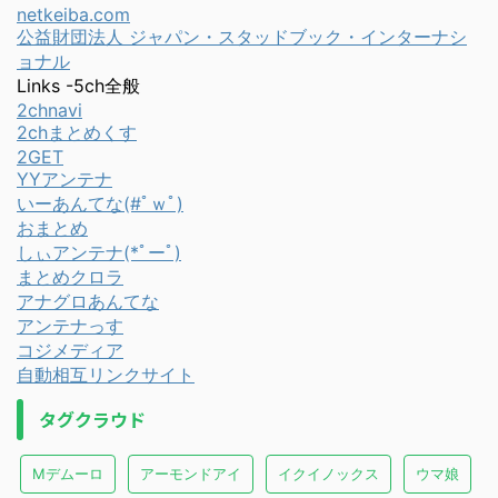
netkeiba.com
公益財団法人 ジャパン・スタッドブック・インターナシ
ョナル
Links -5ch全般
2chnavi
2chまとめくす
2GET
YYアンテナ
いーあんてな(#ﾟｗﾟ)
おまとめ
しぃアンテナ(*ﾟーﾟ)
まとめクロラ
アナグロあんてな
アンテナっす
コジメディア
自動相互リンクサイト
タグクラウド
Mデムーロ
アーモンドアイ
イクイノックス
ウマ娘