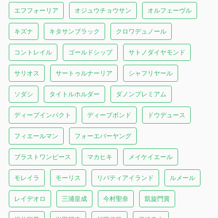
エフフォーリア
オジュウチョウサン
オルフェーヴル
キズナ
キタサンブラック
クロワデュノール
コントレイル
ゴールドシップ
サトノダイヤモンド
サリオス
サートゥルナーリア
シャフリヤール
ソダシ
タイトルホルダー
ダノンプレミアム
ディープインパクト
ディープボンド
ドウデュース
フィエールマン
フォーエバーヤング
ブラストワンピース
マカヒキ
メイケイエール
モレイラ
モーリス
リバティアイランド
ルメール
レイデオロ
三浦皇成
今村聖奈
凱旋門賞