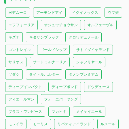
Mデムーロ
アーモンドアイ
イクイノックス
ウマ娘
エフフォーリア
オジュウチョウサン
オルフェーヴル
キズナ
キタサンブラック
クロワデュノール
コントレイル
ゴールドシップ
サトノダイヤモンド
サリオス
サートゥルナーリア
シャフリヤール
ソダシ
タイトルホルダー
ダノンプレミアム
ディープインパクト
ディープボンド
ドウデュース
フィエールマン
フォーエバーヤング
ブラストワンピース
マカヒキ
メイケイエール
モレイラ
モーリス
リバティアイランド
ルメール