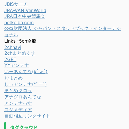
JBISサーチ
JRA-VAN Ver.World
JRA日本中央競馬会
netkeiba.com
公益財団法人 ジャパン・スタッドブック・インターナシ
ョナル
Links -5ch全般
2chnavi
2chまとめくす
2GET
YYアンテナ
いーあんてな(#ﾟｗﾟ)
おまとめ
しぃアンテナ(*ﾟーﾟ)
まとめクロラ
アナグロあんてな
アンテナっす
コジメディア
自動相互リンクサイト
タグクラウド