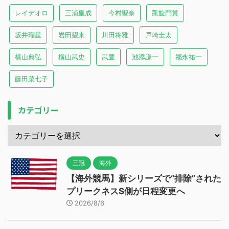
レイデオロ
三浦皇成
今村聖奈
凱旋門賞
坂井瑠星
岩田望来
川田将雅
戸崎圭太
横山典弘
横山武史
武豊
池添謙一
福永祐一
藤田菜七子
カテゴリー
三冠
海外
【海外競馬】新シリーズで“排除”された
プリークネスS側が日程変更へ
2026/8/6