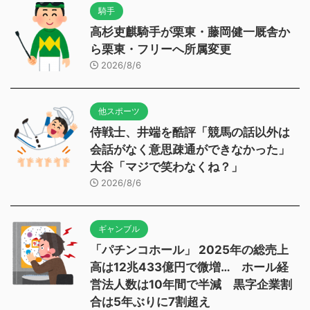
騎手
高杉吏麒騎手が栗東・藤岡健一厩舎か
ら栗東・フリーへ所属変更
2026/8/6
他スポーツ
侍戦士、井端を酷評「競馬の話以外は
会話がなく意思疎通ができなかった」
大谷「マジで笑わなくね？」
2026/8/6
ギャンブル
「パチンコホール」 2025年の総売上
高は12兆433億円で微増… ホール経
営法人数は10年間で半減 黒字企業割
合は5年ぶりに7割超え