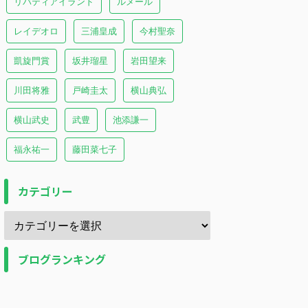
リバティアイランド
ルメール
レイデオロ
三浦皇成
今村聖奈
凱旋門賞
坂井瑠星
岩田望来
川田将雅
戸崎圭太
横山典弘
横山武史
武豊
池添謙一
福永祐一
藤田菜七子
カテゴリー
ブログランキング