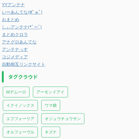
YYアンテナ
いーあんてな(#ﾟｗﾟ)
おまとめ
しぃアンテナ(*ﾟーﾟ)
まとめクロラ
アナグロあんてな
アンテナっす
コジメディア
自動相互リンクサイト
タグクラウド
Mデムーロ
アーモンドアイ
イクイノックス
ウマ娘
エフフォーリア
オジュウチョウサン
オルフェーヴル
キズナ