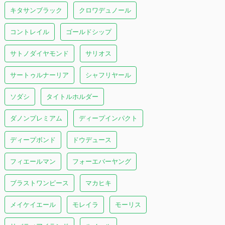
キタサンブラック
クロワデュノール
コントレイル
ゴールドシップ
サトノダイヤモンド
サリオス
サートゥルナーリア
シャフリヤール
ソダシ
タイトルホルダー
ダノンプレミアム
ディープインパクト
ディープボンド
ドウデュース
フィエールマン
フォーエバーヤング
ブラストワンピース
マカヒキ
メイケイエール
モレイラ
モーリス