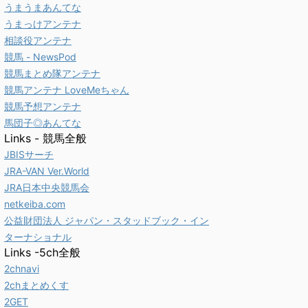
うまうまあんてな
うまっけアンテナ
相談役アンテナ
競馬 - NewsPod
競馬まとめ隊アンテナ
競馬アンテナ LoveMeちゃん
競馬予想アンテナ
馬団子◎あんてな
Links - 競馬全般
JBISサーチ
JRA-VAN Ver.World
JRA日本中央競馬会
netkeiba.com
公益財団法人 ジャパン・スタッドブック・イン
ターナショナル
Links -5ch全般
2chnavi
2chまとめくす
2GET