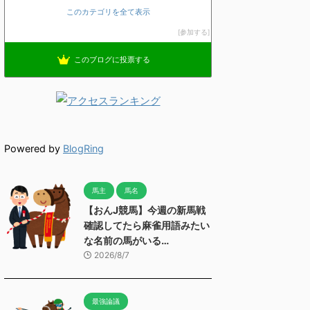
このカテゴリを全て表示
参加する
このブログに投票する
Powered by
BlogRing
馬主
馬名
【おんJ競馬】今週の新馬戦
確認してたら麻雀用語みたい
な名前の馬がいる…
2026/8/7
最強論議