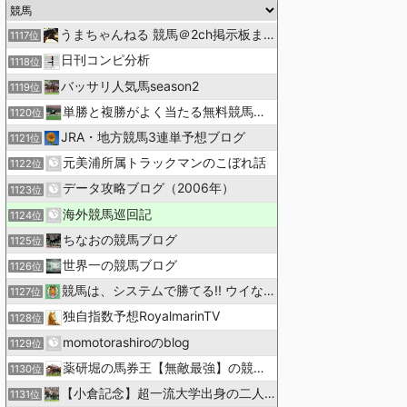
うまちゃんねる 競馬＠2ch掲示板まとめ
1117位
日刊コンピ分析
1118位
バッサリ人気馬season2
1119位
単勝と複勝がよく当たる無料競馬予想ブログ
1120位
JRA・地方競馬3連単予想ブログ
1121位
元美浦所属トラックマンのこぼれ話
1122位
データ攻略ブログ（2006年）
1123位
海外競馬巡回記
1124位
ちなおの競馬ブログ
1125位
世界一の競馬ブログ
1126位
競馬は、システムで勝てる!! ウイなび
1127位
独自指数予想RoyalmarinTV
1128位
momotorashiroのblog
1129位
薬研堀の馬券王【無敵最強】の競馬予想
1130位
【小倉記念】超一流大学出身の二人で理論競馬
1131位