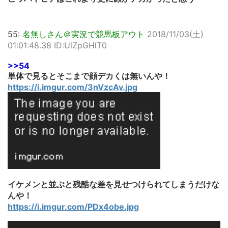
55:
名無しさん＠実況で競馬板アウト
2018/11/03(土)
01:01:48.38 ID:UlZpGHlT0
>>54
単体で見るとそこまで顔デカくは無いんや！
https://i.imgur.com/3nVzcAv.jpg
イケメンと並ぶと残酷な差を見せつけられてしまうだけな
んや！
https://i.imgur.com/PDx4obe.jpg