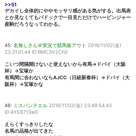
>>51
デカイし全体的にややモッサリ感がある気がする。出馬表
とか見なくてもパドックで一目見ただけでハービンジャー
産駒だろうなってわかる。
45:
名無しさん＠実況で競馬板アウト
2018/11/02(金)
23:31:01.44 ID:RMC3V2Ch0
こいつ間隔開けないと使えないから有馬→ドバイ（大阪
杯）→宝塚か
有馬間に合わないならAJCC（日経新春杯）→ドバイ（大
阪杯）→宝塚かな
48:
ミスパンテエル
2018/11/02(金) 23:48:54.43
ID:AYE8713w0
えらくすっきりしたな
名馬の品格が出てきた