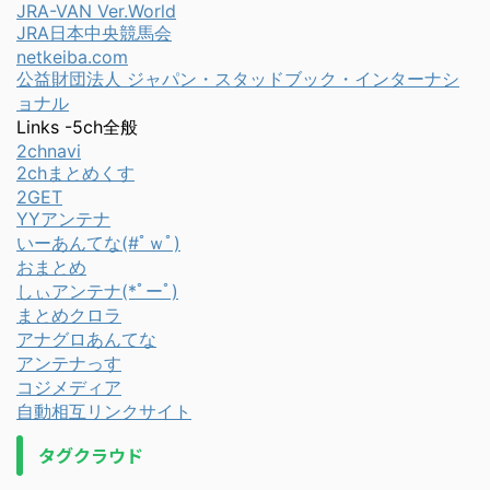
JRA-VAN Ver.World
JRA日本中央競馬会
netkeiba.com
公益財団法人 ジャパン・スタッドブック・インターナシ
ョナル
Links -5ch全般
2chnavi
2chまとめくす
2GET
YYアンテナ
いーあんてな(#ﾟｗﾟ)
おまとめ
しぃアンテナ(*ﾟーﾟ)
まとめクロラ
アナグロあんてな
アンテナっす
コジメディア
自動相互リンクサイト
タグクラウド