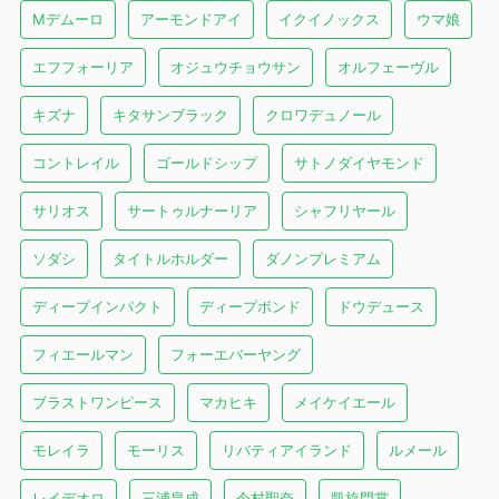
Mデムーロ
アーモンドアイ
イクイノックス
ウマ娘
エフフォーリア
オジュウチョウサン
オルフェーヴル
キズナ
キタサンブラック
クロワデュノール
コントレイル
ゴールドシップ
サトノダイヤモンド
サリオス
サートゥルナーリア
シャフリヤール
ソダシ
タイトルホルダー
ダノンプレミアム
ディープインパクト
ディープボンド
ドウデュース
フィエールマン
フォーエバーヤング
ブラストワンピース
マカヒキ
メイケイエール
モレイラ
モーリス
リバティアイランド
ルメール
レイデオロ
三浦皇成
今村聖奈
凱旋門賞