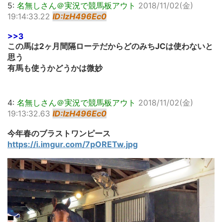
5:
名無しさん＠実況で競馬板アウト
2018/11/02(金)
19:14:33.22
ID:IzH496Ec0
>>3
この馬は2ヶ月間隔ローテだからどのみちJCは使わないと
思う
有馬も使うかどうかは微妙
4:
名無しさん＠実況で競馬板アウト
2018/11/02(金)
19:13:32.63
ID:IzH496Ec0
今年春のブラストワンピース
https://i.imgur.com/7pORETw.jpg