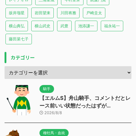
坂井瑠星
岩田望来
川田将雅
戸崎圭太
横山典弘
横山武史
武豊
池添謙一
福永祐一
藤田菜七子
カテゴリー
騎手
【エルムS】舟山騎手、コメントだとレ
ース前いい状態だったはずが…
2026/8/8
種牡馬・血統