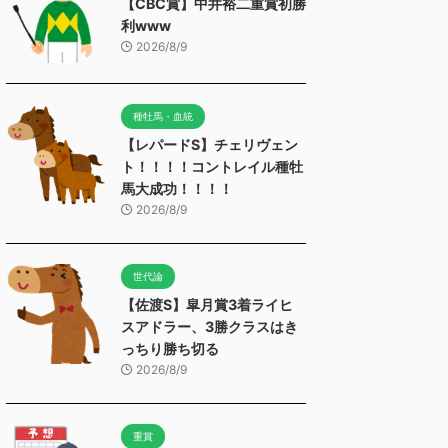
【CBC賞】中井裕二重賞初勝
利www
2026/8/9
種牡馬・血統
【レパードS】チェリヴェン
ト！！！！コントレイル種牡
馬大成功！！！！
2026/8/9
世代論
【佐渡S】皐月賞3着ライヒ
スアドラー、3勝クラスはき
っちり勝ち切る
2026/8/9
重賞