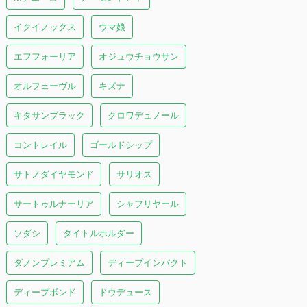
イクイノックス
ウマ娘
エフフォーリア
オジュウチョウサン
オルフェーヴル
キズナ
キタサンブラック
クロワデュノール
コントレイル
ゴールドシップ
サトノダイヤモンド
サリオス
サートゥルナーリア
シャフリヤール
ソダシ
タイトルホルダー
ダノンプレミアム
ディープインパクト
ディープボンド
ドウデュース