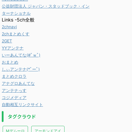
公益財団法人 ジャパン・スタッドブック・イン
ターナショナル
Links -5ch全般
2chnavi
2chまとめくす
2GET
YYアンテナ
いーあんてな(#ﾟｗﾟ)
おまとめ
しぃアンテナ(*ﾟーﾟ)
まとめクロラ
アナグロあんてな
アンテナっす
コジメディア
自動相互リンクサイト
タグクラウド
Mデムーロ
アーモンドアイ