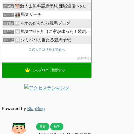
激うま無料競馬予想 連戦連勝への道！
1119位
馬券サーチ
1120位
ネオのだらだら競馬ブログ
1121位
馬券で6ヶ月目に家が建った！競馬関係者の極秘予想術！
1122位
ジミパパの当たる競馬予想
1123位
このカテゴリを全て表示
参加する
このブログに投票する
Powered by
BlogRing
重賞
騎手