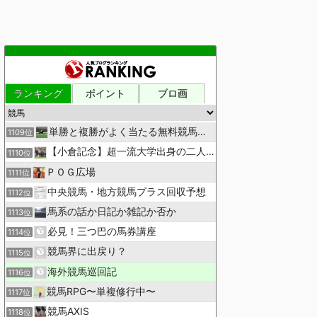
ランキング
ポイント
ブロ画
単勝と複勝がよく当たる無料競馬予想ブログ
1109位
【小倉記念】超一流大学出身の二人で理論競馬
1110位
ＰＯＧ広場
1111位
中央競馬・地方競馬プラス回収予想
1112位
馬系の話か日記か雑記か否か
1113位
必見！三つ巴の馬券講座
1114位
競馬界に出戻り？
1115位
海外競馬巡回記
1116位
競馬RPG〜単複修行中〜
1117位
競馬AXIS
1118位