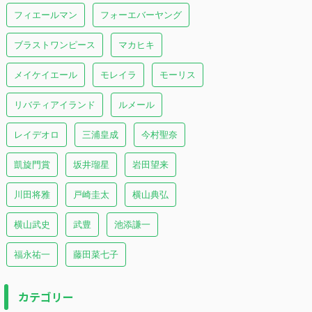
フィエールマン
フォーエバーヤング
ブラストワンピース
マカヒキ
メイケイエール
モレイラ
モーリス
リバティアイランド
ルメール
レイデオロ
三浦皇成
今村聖奈
凱旋門賞
坂井瑠星
岩田望来
川田将雅
戸崎圭太
横山典弘
横山武史
武豊
池添謙一
福永祐一
藤田菜七子
カテゴリー