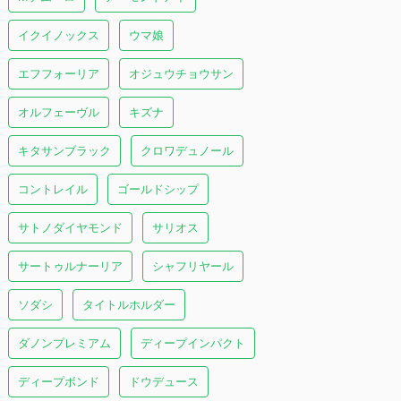
イクイノックス
ウマ娘
エフフォーリア
オジュウチョウサン
オルフェーヴル
キズナ
キタサンブラック
クロワデュノール
コントレイル
ゴールドシップ
サトノダイヤモンド
サリオス
サートゥルナーリア
シャフリヤール
ソダシ
タイトルホルダー
ダノンプレミアム
ディープインパクト
ディープボンド
ドウデュース