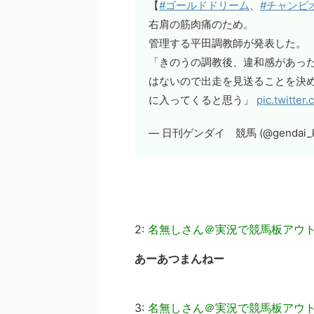
【
#ゴールドドリーム
、
#チャンピ
右肩の筋肉痛のため。
管理する平田調教師が発表した。
「きのうの調教後、違和感があっ
はないので出走を見送ることを決
に入ってくると思う」
pic.twitte
— 日刊ゲンダイ 競馬 (@gendai_k
2:
名無しさん＠実況で競馬板アウ
あーあつまんねー
3:
名無しさん＠実況で競馬板アウ