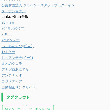
公益財団法人 ジャパン・スタッドブック・イン
ターナショナル
Links -5ch全般
2chnavi
2chまとめくす
2GET
YYアンテナ
いーあんてな(#ﾟｗﾟ)
おまとめ
しぃアンテナ(*ﾟーﾟ)
まとめクロラ
アナグロあんてな
アンテナっす
コジメディア
自動相互リンクサイト
タグクラウド
Mデムーロ
アーモンドアイ