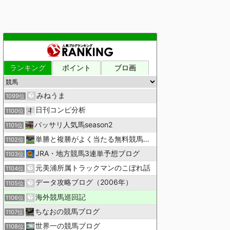
ランキング
ポイント
ブロ画
みねうま
1099位
日刊コンピ分析
1100位
バッサリ人気馬season2
1101位
単勝と複勝がよく当たる無料競馬予想ブログ
1102位
JRA・地方競馬3連単予想ブログ
1103位
元美浦所属トラックマンのこぼれ話
1104位
データ攻略ブログ（2006年）
1105位
海外競馬巡回記
1106位
ちなおの競馬ブログ
1107位
世界一の競馬ブログ
1108位