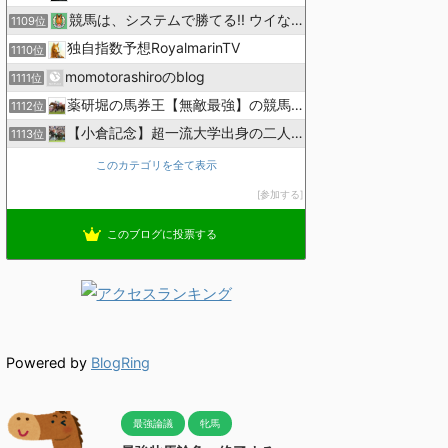
競馬は、システムで勝てる!! ウイなび
1109位
独自指数予想RoyalmarinTV
1110位
momotorashiroのblog
1111位
薬研堀の馬券王【無敵最強】の競馬予想
1112位
【小倉記念】超一流大学出身の二人で理論競馬
1113位
このカテゴリを全て表示
参加する
このブログに投票する
Powered by
BlogRing
最強論議
牝馬