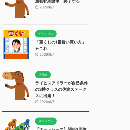
最強牝馬論争 終了する
2026/8/7
ギャンブル
「宝くじの1番賢い買い方」
←これ
2026/8/7
世代論
ライヒスアドラーが自己条件
の3勝クラスの佐渡ステーク
スに出走！
2026/8/7
ギャンブル
【オートレース】関係3団体