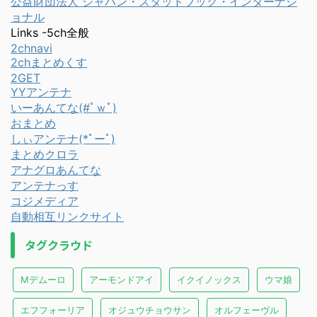
公益財団法人 ジャパン・スタッドブック・インターナシ
ョナル
Links -5ch全般
2chnavi
2chまとめくす
2GET
YYアンテナ
いーあんてな(#ﾟｗﾟ)
おまとめ
しぃアンテナ(*ﾟーﾟ)
まとめクロラ
アナグロあんてな
アンテナっす
コジメディア
自動相互リンクサイト
タグクラウド
Mデムーロ
アーモンドアイ
イクイノックス
ウマ娘
エフフォーリア
オジュウチョウサン
オルフェーヴル