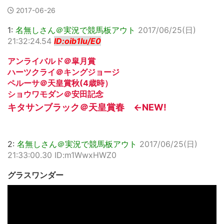
2017-06-26
1:
名無しさん＠実況で競馬板アウト
2017/06/25(日)
21:32:24.54
ID:oib1lu/E0
アンライバルド＠皐月賞
ハーツクライ＠キングジョージ
ペルーサ＠天皇賞秋(4歳時）
ショウワモダン＠安田記念
キタサンブラック＠天皇賞春 ←NEW!
2:
名無しさん＠実況で競馬板アウト
2017/06/25(日)
21:33:00.30 ID:m1WwxHWZ0
グラスワンダー