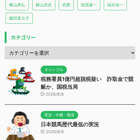
横山典弘
横山武史
武豊
池添謙一
福永祐一
藤田菜七子
カテゴリー
ギャンブル
税務署員1億円超脱税疑い 詐取金で競
艇か、国税当局
2026/8/8
実況・中継・報道
日本競馬歴代最低の実況
2026/8/8