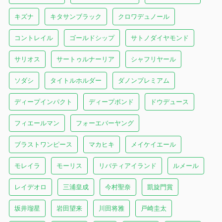
キズナ
キタサンブラック
クロワデュノール
コントレイル
ゴールドシップ
サトノダイヤモンド
サリオス
サートゥルナーリア
シャフリヤール
ソダシ
タイトルホルダー
ダノンプレミアム
ディープインパクト
ディープボンド
ドウデュース
フィエールマン
フォーエバーヤング
ブラストワンピース
マカヒキ
メイケイエール
モレイラ
モーリス
リバティアイランド
ルメール
レイデオロ
三浦皇成
今村聖奈
凱旋門賞
坂井瑠星
岩田望来
川田将雅
戸崎圭太