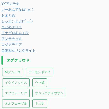
YYアンテナ
いーあんてな(#ﾟｗﾟ)
おまとめ
しぃアンテナ(*ﾟーﾟ)
まとめクロラ
アナグロあんてな
アンテナっす
コジメディア
自動相互リンクサイト
タグクラウド
Mデムーロ
アーモンドアイ
イクイノックス
ウマ娘
エフフォーリア
オジュウチョウサン
オルフェーヴル
キズナ