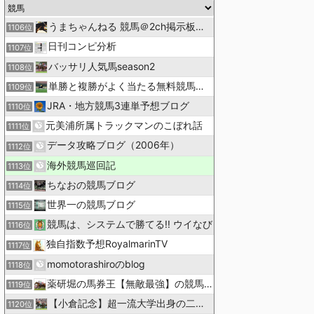
うまちゃんねる 競馬＠2ch掲示板まとめ
1106位
日刊コンピ分析
1107位
バッサリ人気馬season2
1108位
単勝と複勝がよく当たる無料競馬予想ブログ
1109位
JRA・地方競馬3連単予想ブログ
1110位
元美浦所属トラックマンのこぼれ話
1111位
データ攻略ブログ（2006年）
1112位
海外競馬巡回記
1113位
ちなおの競馬ブログ
1114位
世界一の競馬ブログ
1115位
競馬は、システムで勝てる!! ウイなび
1116位
独自指数予想RoyalmarinTV
1117位
momotorashiroのblog
1118位
薬研堀の馬券王【無敵最強】の競馬予想
1119位
【小倉記念】超一流大学出身の二人で理論競馬
1120位