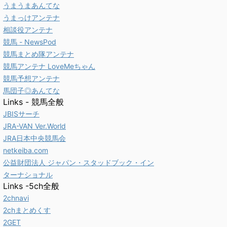
うまうまあんてな
うまっけアンテナ
相談役アンテナ
競馬 - NewsPod
競馬まとめ隊アンテナ
競馬アンテナ LoveMeちゃん
競馬予想アンテナ
馬団子◎あんてな
Links - 競馬全般
JBISサーチ
JRA-VAN Ver.World
JRA日本中央競馬会
netkeiba.com
公益財団法人 ジャパン・スタッドブック・イン
ターナショナル
Links -5ch全般
2chnavi
2chまとめくす
2GET