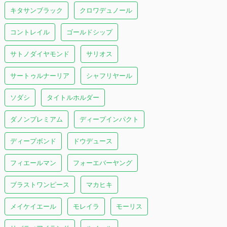
キタサンブラック
クロワデュノール
コントレイル
ゴールドシップ
サトノダイヤモンド
サリオス
サートゥルナーリア
シャフリヤール
ソダシ
タイトルホルダー
ダノンプレミアム
ディープインパクト
ディープボンド
ドウデュース
フィエールマン
フォーエバーヤング
ブラストワンピース
マカヒキ
メイケイエール
モレイラ
モーリス