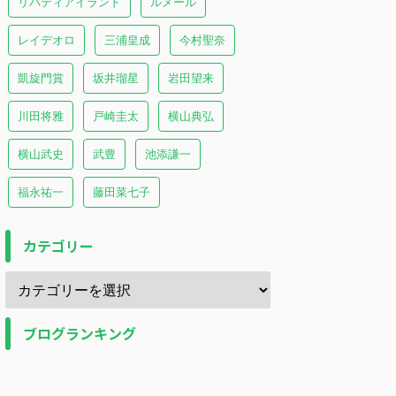
リバティアイランド
ルメール
レイデオロ
三浦皇成
今村聖奈
凱旋門賞
坂井瑠星
岩田望来
川田将雅
戸崎圭太
横山典弘
横山武史
武豊
池添謙一
福永祐一
藤田菜七子
カテゴリー
ブログランキング