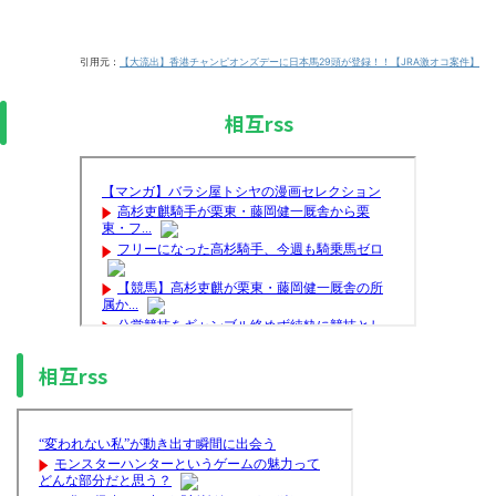
引用元：
【大流出】香港チャンピオンズデーに日本馬29頭が登録！！【JRA激オコ案件】
相互rss
相互rss