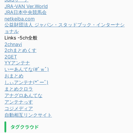
JRA-VAN Ver.World
JRA日本中央競馬会
netkeiba.com
公益財団法人 ジャパン・スタッドブック・インターナシ
ョナル
Links -5ch全般
2chnavi
2chまとめくす
2GET
YYアンテナ
いーあんてな(#ﾟｗﾟ)
おまとめ
しぃアンテナ(*ﾟーﾟ)
まとめクロラ
アナグロあんてな
アンテナっす
コジメディア
自動相互リンクサイト
タグクラウド