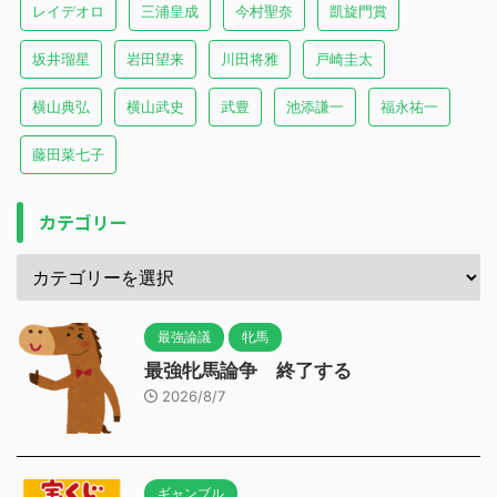
レイデオロ
三浦皇成
今村聖奈
凱旋門賞
坂井瑠星
岩田望来
川田将雅
戸崎圭太
横山典弘
横山武史
武豊
池添謙一
福永祐一
藤田菜七子
カテゴリー
最強論議
牝馬
最強牝馬論争 終了する
2026/8/7
ギャンブル