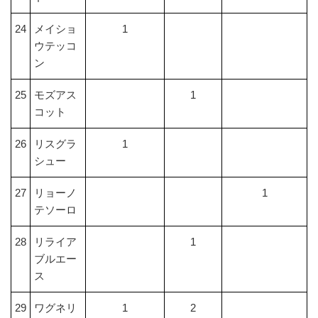
24
メイショ
1
ウテッコ
ン
25
モズアス
1
コット
26
リスグラ
1
シュー
27
リョーノ
1
テソーロ
28
リライア
1
ブルエー
ス
29
ワグネリ
1
2