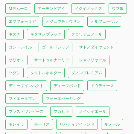
Mデムーロ
アーモンドアイ
イクイノックス
ウマ娘
エフフォーリア
オジュウチョウサン
オルフェーヴル
キズナ
キタサンブラック
クロワデュノール
コントレイル
ゴールドシップ
サトノダイヤモンド
サリオス
サートゥルナーリア
シャフリヤール
ソダシ
タイトルホルダー
ダノンプレミアム
ディープインパクト
ディープボンド
ドウデュース
フィエールマン
フォーエバーヤング
ブラストワンピース
マカヒキ
メイケイエール
モレイラ
モーリス
リバティアイランド
ルメール