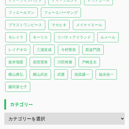
ディープインパクト
ディープボンド
ドウデュース
フィエールマン
フォーエバーヤング
ブラストワンピース
マカヒキ
メイケイエール
モレイラ
モーリス
リバティアイランド
ルメール
レイデオロ
三浦皇成
今村聖奈
凱旋門賞
坂井瑠星
岩田望来
川田将雅
戸崎圭太
横山典弘
横山武史
武豊
池添謙一
福永祐一
藤田菜七子
カテゴリー