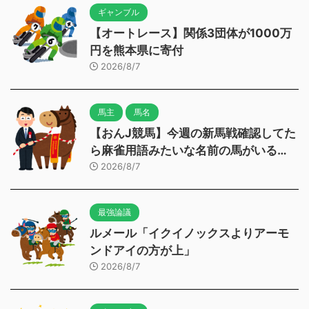
ギャンブル
【オートレース】関係3団体が1000万
円を熊本県に寄付
2026/8/7
馬主
馬名
【おんJ競馬】今週の新馬戦確認してた
ら麻雀用語みたいな名前の馬がいる…
2026/8/7
最強論議
ルメール「イクイノックスよりアーモ
ンドアイの方が上」
2026/8/7