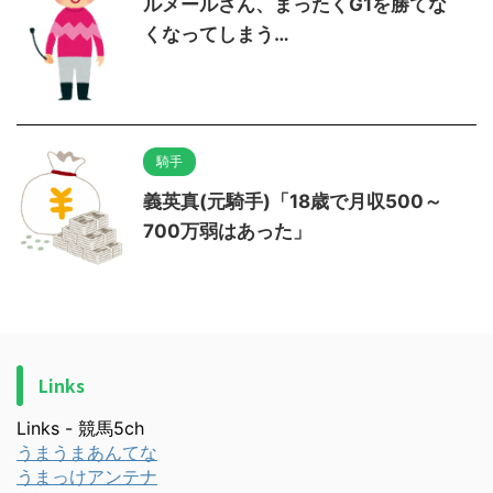
ルメールさん、まったくG1を勝てな
くなってしまう…
騎手
義英真(元騎手)「18歳で月収500～
700万弱はあった」
Links
Links - 競馬5ch
うまうまあんてな
うまっけアンテナ