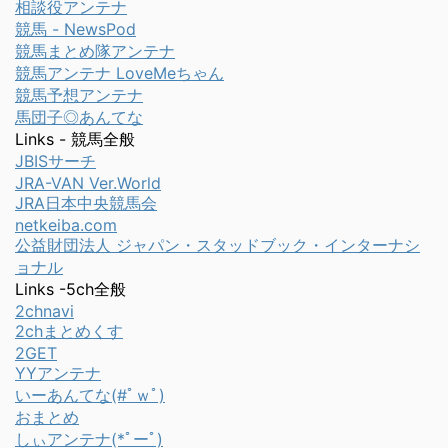
相談役アンテナ
競馬 - NewsPod
競馬まとめ隊アンテナ
競馬アンテナ LoveMeちゃん
競馬予想アンテナ
馬団子◎あんてな
Links - 競馬全般
JBISサーチ
JRA-VAN Ver.World
JRA日本中央競馬会
netkeiba.com
公益財団法人 ジャパン・スタッドブック・インターナシ
ョナル
Links -5ch全般
2chnavi
2chまとめくす
2GET
YYアンテナ
いーあんてな(#ﾟｗﾟ)
おまとめ
しぃアンテナ(*ﾟーﾟ)