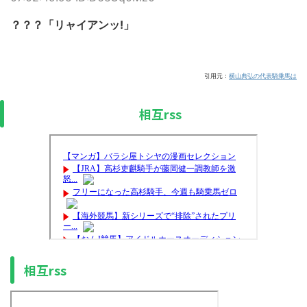
？？？「リャイアンッ!」
引用元：
横山典弘の代表騎乗馬は
相互rss
相互rss