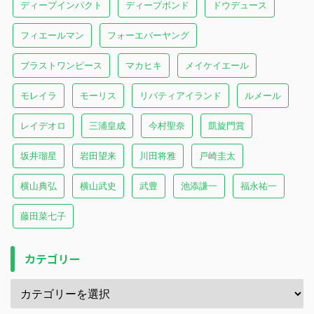
ディープインパクト
ディープボンド
ドウデュース
フィエールマン
フォーエバーヤング
ブラストワンピース
マカヒキ
メイケイエール
モレイラ
モーリス
リバティアイランド
ルメール
レイデオロ
三浦皇成
今村聖奈
凱旋門賞
坂井瑠星
岩田望来
川田将雅
戸崎圭太
横山典弘
横山武史
武豊
池添謙一
福永祐一
藤田菜七子
カテゴリー