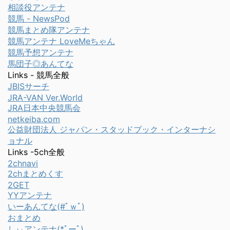
相談役アンテナ
競馬 - NewsPod
競馬まとめ隊アンテナ
競馬アンテナ LoveMeちゃん
競馬予想アンテナ
馬団子◎あんてな
Links - 競馬全般
JBISサーチ
JRA-VAN Ver.World
JRA日本中央競馬会
netkeiba.com
公益財団法人 ジャパン・スタッドブック・インターナシ
ョナル
Links -5ch全般
2chnavi
2chまとめくす
2GET
YYアンテナ
いーあんてな(#ﾟｗﾟ)
おまとめ
しぃアンテナ(*ﾟーﾟ)