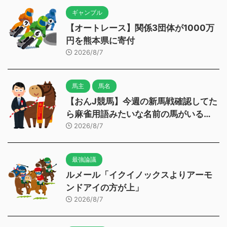
ギャンブル
【オートレース】関係3団体が1000万
円を熊本県に寄付
2026/8/7
馬主
馬名
【おんJ競馬】今週の新馬戦確認してた
ら麻雀用語みたいな名前の馬がいる…
2026/8/7
最強論議
ルメール「イクイノックスよりアーモ
ンドアイの方が上」
2026/8/7