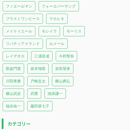
フィエールマン
フォーエバーヤング
ブラストワンピース
マカヒキ
メイケイエール
モレイラ
モーリス
リバティアイランド
ルメール
レイデオロ
三浦皇成
今村聖奈
凱旋門賞
坂井瑠星
岩田望来
川田将雅
戸崎圭太
横山典弘
横山武史
武豊
池添謙一
福永祐一
藤田菜七子
カテゴリー