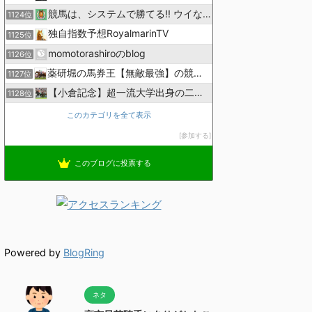
競馬は、システムで勝てる!! ウイなび
1124位
独自指数予想RoyalmarinTV
1125位
momotorashiroのblog
1126位
薬研堀の馬券王【無敵最強】の競馬予想
1127位
【小倉記念】超一流大学出身の二人で理論競馬
1128位
このカテゴリを全て表示
参加する
このブログに投票する
Powered by
BlogRing
ネタ