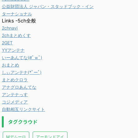
公益財団法人 ジャパン・スタッドブック・イン
ターナショナル
Links -5ch全般
2chnavi
2chまとめくす
2GET
YYアンテナ
いーあんてな(#ﾟｗﾟ)
おまとめ
しぃアンテナ(*ﾟーﾟ)
まとめクロラ
アナグロあんてな
アンテナっす
コジメディア
自動相互リンクサイト
タグクラウド
Mデムーロ
アーモンドアイ