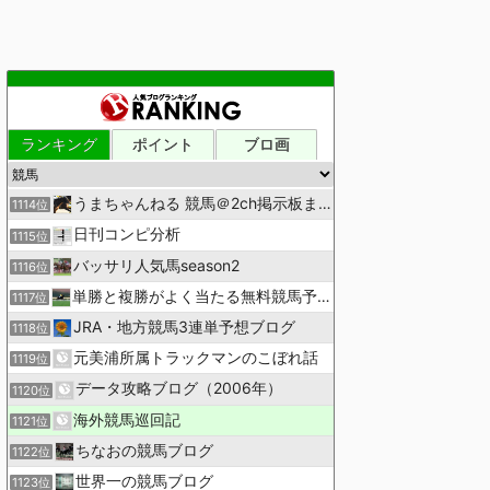
ランキング
ポイント
ブロ画
うまちゃんねる 競馬＠2ch掲示板まとめ
1114位
日刊コンピ分析
1115位
バッサリ人気馬season2
1116位
単勝と複勝がよく当たる無料競馬予想ブログ
1117位
JRA・地方競馬3連単予想ブログ
1118位
元美浦所属トラックマンのこぼれ話
1119位
データ攻略ブログ（2006年）
1120位
海外競馬巡回記
1121位
ちなおの競馬ブログ
1122位
世界一の競馬ブログ
1123位