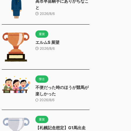
高市早苗騎手にありがちなこ
と
2026/8/6
重賞
エルムS 展望
2026/8/6
懐古
不便だった時のほうが競馬が
楽しかった
2026/8/6
重賞
【札幌記念想定】G1馬出走