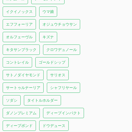
イクイノックス
ウマ娘
エフフォーリア
オジュウチョウサン
オルフェーヴル
キズナ
キタサンブラック
クロワデュノール
コントレイル
ゴールドシップ
サトノダイヤモンド
サリオス
サートゥルナーリア
シャフリヤール
ソダシ
タイトルホルダー
ダノンプレミアム
ディープインパクト
ディープボンド
ドウデュース