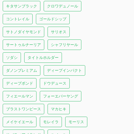
キタサンブラック
クロワデュノール
コントレイル
ゴールドシップ
サトノダイヤモンド
サリオス
サートゥルナーリア
シャフリヤール
ソダシ
タイトルホルダー
ダノンプレミアム
ディープインパクト
ディープボンド
ドウデュース
フィエールマン
フォーエバーヤング
ブラストワンピース
マカヒキ
メイケイエール
モレイラ
モーリス