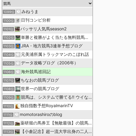
みねうま
1099位
日刊コンピ分析
1100位
バッサリ人気馬season2
1101位
単勝と複勝がよく当たる無料競馬予想ブログ
1102位
JRA・地方競馬3連単予想ブログ
1103位
元美浦所属トラックマンのこぼれ話
1104位
データ攻略ブログ（2006年）
1105位
海外競馬巡回記
1106位
ちなおの競馬ブログ
1107位
世界一の競馬ブログ
1108位
競馬は、システムで勝てる!! ウイなび
1109位
独自指数予想RoyalmarinTV
1110位
momotorashiroのblog
1111位
薬研堀の馬券王【無敵最強】の競馬予想
1112位
【小倉記念】超一流大学出身の二人で理論競馬
1113位