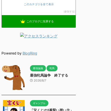
このカテゴリを全て表示
参加する
このブログに投票する
Powered by
BlogRing
最強論議
牝馬
最強牝馬論争 終了する
2026/8/7
ギャンブル
「宝くじの1番賢い買い方」