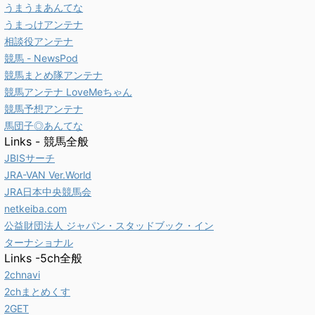
うまうまあんてな
うまっけアンテナ
相談役アンテナ
競馬 - NewsPod
競馬まとめ隊アンテナ
競馬アンテナ LoveMeちゃん
競馬予想アンテナ
馬団子◎あんてな
Links - 競馬全般
JBISサーチ
JRA-VAN Ver.World
JRA日本中央競馬会
netkeiba.com
公益財団法人 ジャパン・スタッドブック・イン
ターナショナル
Links -5ch全般
2chnavi
2chまとめくす
2GET