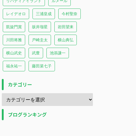
リバティアイランド
ルメール
レイデオロ
三浦皇成
今村聖奈
凱旋門賞
坂井瑠星
岩田望来
川田将雅
戸崎圭太
横山典弘
横山武史
武豊
池添謙一
福永祐一
藤田菜七子
カテゴリー
ブログランキング