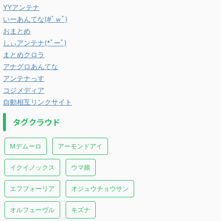
YYアンテナ
いーあんてな(#ﾟｗﾟ)
おまとめ
しぃアンテナ(*ﾟーﾟ)
まとめクロラ
アナグロあんてな
アンテナっす
コジメディア
自動相互リンクサイト
タグクラウド
Mデムーロ
アーモンドアイ
イクイノックス
ウマ娘
エフフォーリア
オジュウチョウサン
オルフェーヴル
キズナ