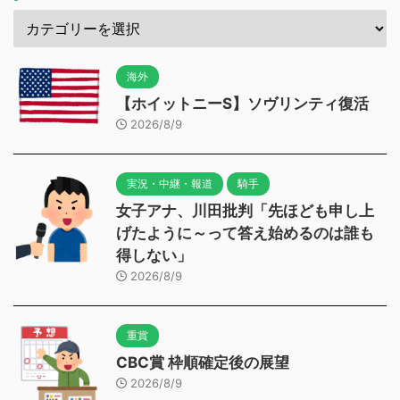
海外
【ホイットニーS】ソヴリンティ復活
2026/8/9
実況・中継・報道
騎手
女子アナ、川田批判「先ほども申し上
げたように～って答え始めるのは誰も
得しない」
2026/8/9
重賞
CBC賞 枠順確定後の展望
2026/8/9