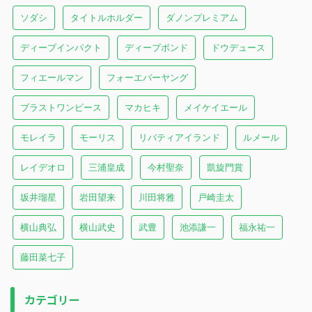
ソダシ
タイトルホルダー
ダノンプレミアム
ディープインパクト
ディープボンド
ドウデュース
フィエールマン
フォーエバーヤング
ブラストワンピース
マカヒキ
メイケイエール
モレイラ
モーリス
リバティアイランド
ルメール
レイデオロ
三浦皇成
今村聖奈
凱旋門賞
坂井瑠星
岩田望来
川田将雅
戸崎圭太
横山典弘
横山武史
武豊
池添謙一
福永祐一
藤田菜七子
カテゴリー