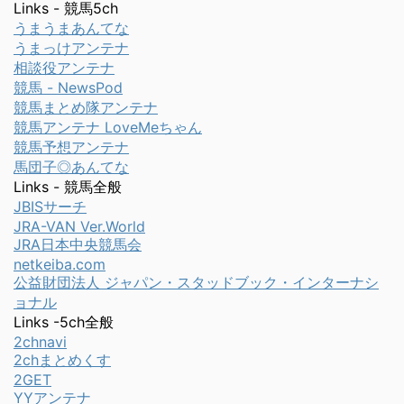
Links - 競馬5ch
うまうまあんてな
うまっけアンテナ
相談役アンテナ
競馬 - NewsPod
競馬まとめ隊アンテナ
競馬アンテナ LoveMeちゃん
競馬予想アンテナ
馬団子◎あんてな
Links - 競馬全般
JBISサーチ
JRA-VAN Ver.World
JRA日本中央競馬会
netkeiba.com
公益財団法人 ジャパン・スタッドブック・インターナシ
ョナル
Links -5ch全般
2chnavi
2chまとめくす
2GET
YYアンテナ