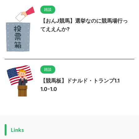
雑談
【おんJ競馬】選挙なのに競馬場行っ
てええんか?
雑談
【競馬板】ドナルド・トランプ1.1
1.0-1.0
Links