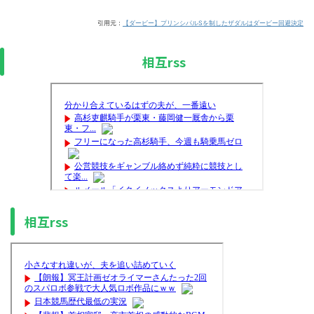
引用元：
【ダービー】プリンシパルSを制したザダルはダービー回避決定
相互rss
相互rss