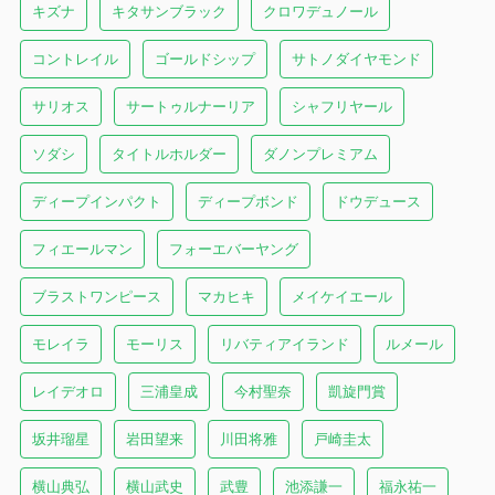
キズナ
キタサンブラック
クロワデュノール
コントレイル
ゴールドシップ
サトノダイヤモンド
サリオス
サートゥルナーリア
シャフリヤール
ソダシ
タイトルホルダー
ダノンプレミアム
ディープインパクト
ディープボンド
ドウデュース
フィエールマン
フォーエバーヤング
ブラストワンピース
マカヒキ
メイケイエール
モレイラ
モーリス
リバティアイランド
ルメール
レイデオロ
三浦皇成
今村聖奈
凱旋門賞
坂井瑠星
岩田望来
川田将雅
戸崎圭太
横山典弘
横山武史
武豊
池添謙一
福永祐一