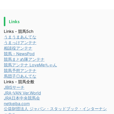
Links
Links - 競馬5ch
うまうまあんてな
うまっけアンテナ
相談役アンテナ
競馬 - NewsPod
競馬まとめ隊アンテナ
競馬アンテナ LoveMeちゃん
競馬予想アンテナ
馬団子◎あんてな
Links - 競馬全般
JBISサーチ
JRA-VAN Ver.World
JRA日本中央競馬会
netkeiba.com
公益財団法人 ジャパン・スタッドブック・インターナシ