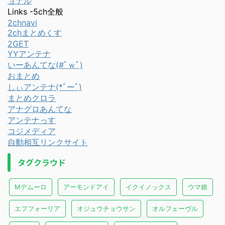
ョナル
Links -5ch全般
2chnavi
2chまとめくす
2GET
YYアンテナ
いーあんてな(#ﾟｗﾟ)
おまとめ
しぃアンテナ(*ﾟーﾟ)
まとめクロラ
アナグロあんてな
アンテナっす
コジメディア
自動相互リンクサイト
タグクラウド
Mデムーロ
アーモンドアイ
イクイノックス
ウマ娘
エフフォーリア
オジュウチョウサン
オルフェーヴル