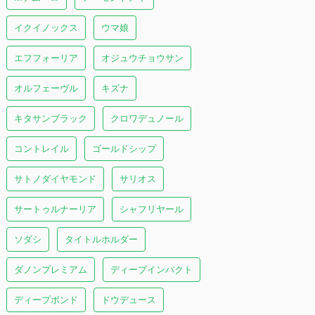
イクイノックス
ウマ娘
エフフォーリア
オジュウチョウサン
オルフェーヴル
キズナ
キタサンブラック
クロワデュノール
コントレイル
ゴールドシップ
サトノダイヤモンド
サリオス
サートゥルナーリア
シャフリヤール
ソダシ
タイトルホルダー
ダノンプレミアム
ディープインパクト
ディープボンド
ドウデュース