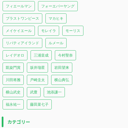
フィエールマン
フォーエバーヤング
ブラストワンピース
マカヒキ
メイケイエール
モレイラ
モーリス
リバティアイランド
ルメール
レイデオロ
三浦皇成
今村聖奈
凱旋門賞
坂井瑠星
岩田望来
川田将雅
戸崎圭太
横山典弘
横山武史
武豊
池添謙一
福永祐一
藤田菜七子
カテゴリー