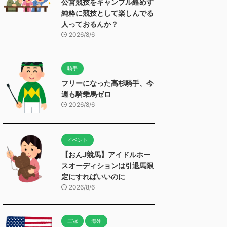
公営競技をギャンブル絡めず
純粋に競技として楽しんでる
人っておるんか？
2026/8/6
騎手
フリーになった高杉騎手、今
週も騎乗馬ゼロ
2026/8/6
イベント
【おんJ競馬】アイドルホー
スオーディションは引退馬限
定にすればいいのに
2026/8/6
三冠
海外