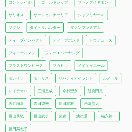
コントレイル
ゴールドシップ
サトノダイヤモンド
サリオス
サートゥルナーリア
シャフリヤール
ソダシ
タイトルホルダー
ダノンプレミアム
ディープインパクト
ディープボンド
ドウデュース
フィエールマン
フォーエバーヤング
ブラストワンピース
マカヒキ
メイケイエール
モレイラ
モーリス
リバティアイランド
ルメール
レイデオロ
三浦皇成
今村聖奈
凱旋門賞
坂井瑠星
岩田望来
川田将雅
戸崎圭太
横山典弘
横山武史
武豊
池添謙一
福永祐一
藤田菜七子