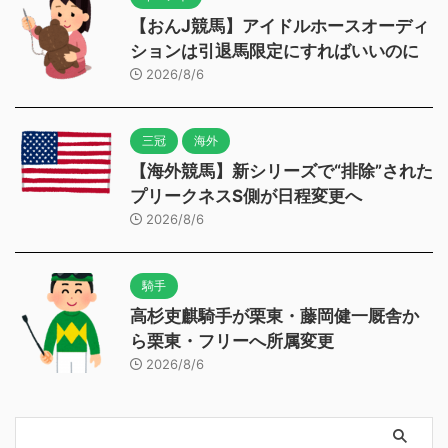
【おんJ競馬】アイドルホースオーディ
ションは引退馬限定にすればいいのに
2026/8/6
三冠
海外
【海外競馬】新シリーズで“排除”された
プリークネスS側が日程変更へ
2026/8/6
騎手
高杉吏麒騎手が栗東・藤岡健一厩舎か
ら栗東・フリーへ所属変更
2026/8/6