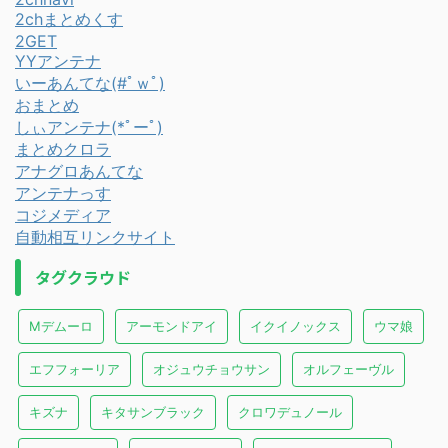
2chまとめくす
2GET
YYアンテナ
いーあんてな(#ﾟｗﾟ)
おまとめ
しぃアンテナ(*ﾟーﾟ)
まとめクロラ
アナグロあんてな
アンテナっす
コジメディア
自動相互リンクサイト
タグクラウド
Mデムーロ
アーモンドアイ
イクイノックス
ウマ娘
エフフォーリア
オジュウチョウサン
オルフェーヴル
キズナ
キタサンブラック
クロワデュノール