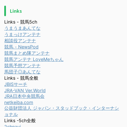
Links
Links - 競馬5ch
うまうまあんてな
うまっけアンテナ
相談役アンテナ
競馬 - NewsPod
競馬まとめ隊アンテナ
競馬アンテナ LoveMeちゃん
競馬予想アンテナ
馬団子◎あんてな
Links - 競馬全般
JBISサーチ
JRA-VAN Ver.World
JRA日本中央競馬会
netkeiba.com
公益財団法人 ジャパン・スタッドブック・インターナシ
ョナル
Links -5ch全般
2chnavi