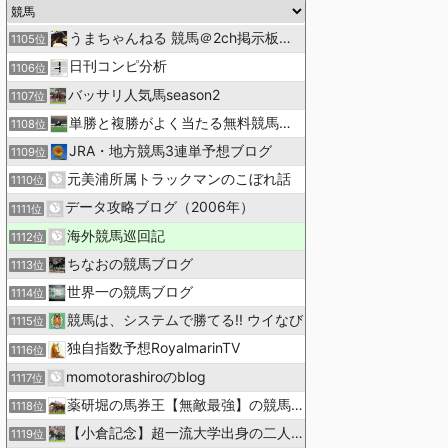
うまちゃんねる 競馬＠2ch掲示板まとめ
1105位
日刊コンピ分析
1106位
バッサリ人気馬season2
1107位
単勝と複勝がよく当たる無料競馬予想ブログ
1108位
JRA・地方競馬3連単予想ブログ
1109位
元美浦所属トラックマンのこぼれ話
1110位
データ攻略ブログ（2006年）
1111位
海外競馬巡回記
1112位
ちなおの競馬ブログ
1113位
世界一の競馬ブログ
1114位
競馬は、システムで勝てる!! ウイなび
1115位
独自指数予想RoyalmarinTV
1116位
momotorashiroのblog
1117位
薬研堀の馬券王【無敵最強】の競馬予想
1118位
【小倉記念】超一流大学出身の二人で理論競馬
1119位