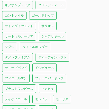
キタサンブラック
クロワデュノール
コントレイル
ゴールドシップ
サトノダイヤモンド
サリオス
サートゥルナーリア
シャフリヤール
ソダシ
タイトルホルダー
ダノンプレミアム
ディープインパクト
ディープボンド
ドウデュース
フィエールマン
フォーエバーヤング
ブラストワンピース
マカヒキ
メイケイエール
モレイラ
モーリス