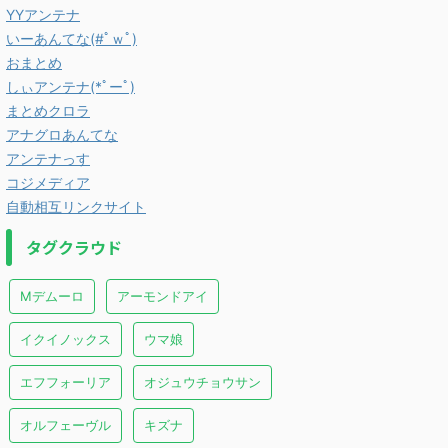
YYアンテナ
いーあんてな(#ﾟｗﾟ)
おまとめ
しぃアンテナ(*ﾟーﾟ)
まとめクロラ
アナグロあんてな
アンテナっす
コジメディア
自動相互リンクサイト
タグクラウド
Mデムーロ
アーモンドアイ
イクイノックス
ウマ娘
エフフォーリア
オジュウチョウサン
オルフェーヴル
キズナ