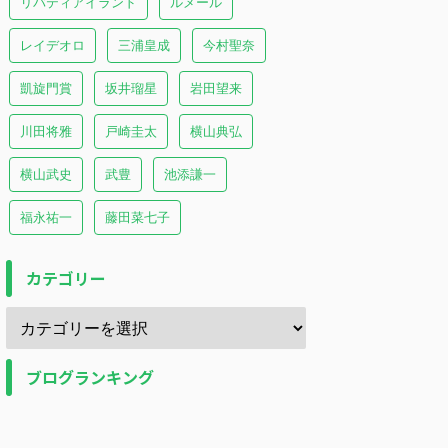
リバティアイランド
ルメール
レイデオロ
三浦皇成
今村聖奈
凱旋門賞
坂井瑠星
岩田望来
川田将雅
戸崎圭太
横山典弘
横山武史
武豊
池添謙一
福永祐一
藤田菜七子
カテゴリー
ブログランキング