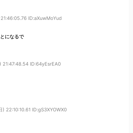
 21:46:05.76 ID:aXuwMoYud
とになるで
 21:47:48.54 ID:64yEsrEA0
日) 22:10:10.61 ID:gS3XYOWX0