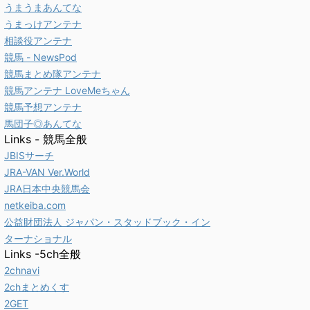
うまうまあんてな
うまっけアンテナ
相談役アンテナ
競馬 - NewsPod
競馬まとめ隊アンテナ
競馬アンテナ LoveMeちゃん
競馬予想アンテナ
馬団子◎あんてな
Links - 競馬全般
JBISサーチ
JRA-VAN Ver.World
JRA日本中央競馬会
netkeiba.com
公益財団法人 ジャパン・スタッドブック・イン
ターナショナル
Links -5ch全般
2chnavi
2chまとめくす
2GET