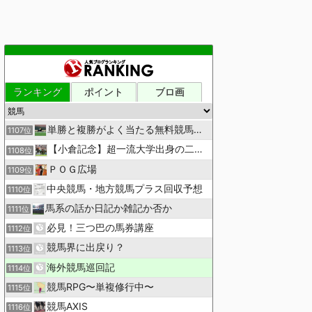
ランキング
ポイント
ブロ画
単勝と複勝がよく当たる無料競馬予想ブログ
1107位
【小倉記念】超一流大学出身の二人で理論競馬
1108位
ＰＯＧ広場
1109位
中央競馬・地方競馬プラス回収予想
1110位
馬系の話か日記か雑記か否か
1111位
必見！三つ巴の馬券講座
1112位
競馬界に出戻り？
1113位
海外競馬巡回記
1114位
競馬RPG〜単複修行中〜
1115位
競馬AXIS
1116位