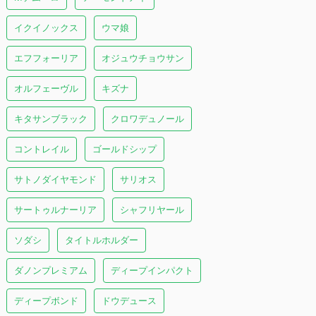
イクイノックス
ウマ娘
エフフォーリア
オジュウチョウサン
オルフェーヴル
キズナ
キタサンブラック
クロワデュノール
コントレイル
ゴールドシップ
サトノダイヤモンド
サリオス
サートゥルナーリア
シャフリヤール
ソダシ
タイトルホルダー
ダノンプレミアム
ディープインパクト
ディープボンド
ドウデュース