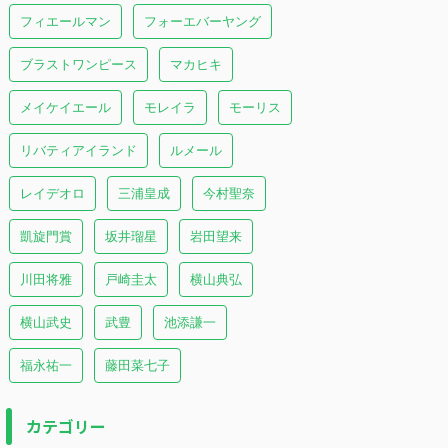
フィエールマン
フォーエバーヤング
ブラストワンピース
マカヒキ
メイケイエール
モレイラ
モーリス
リバティアイランド
ルメール
レイデオロ
三浦皇成
今村聖奈
凱旋門賞
坂井瑠星
岩田望来
川田将雅
戸崎圭太
横山典弘
横山武史
武豊
池添謙一
福永祐一
藤田菜七子
カテゴリー