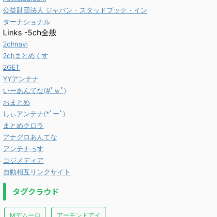
公益財団法人 ジャパン・スタッドブック・イン
ターナショナル
Links -5ch全般
2chnavi
2chまとめくす
2GET
YYアンテナ
いーあんてな(#ﾟｗﾟ)
おまとめ
しぃアンテナ(*ﾟーﾟ)
まとめクロラ
アナグロあんてな
アンテナっす
コジメディア
自動相互リンクサイト
タグクラウド
Mデムーロ
アーモンドアイ