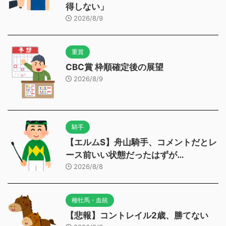
得しない」
2026/8/9
重賞
CBC賞 枠順確定後の展望
2026/8/9
騎手
【エルムS】舟山騎手、コメントだとレ
ース前いい状態だったはずが…
2026/8/8
種牡馬・血統
【悲報】コントレイル2歳、勝てない