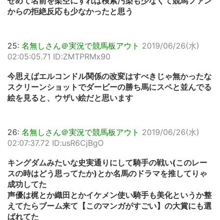
せめて名前を架空にすれば検索汚染も少なくて競馬ファン
からの拒絶反応も少なかったと思う
25:
名無しさん＠実況で競馬板アウト
2019/06/26(水)
02:05:05.71 ID:ZMTPRMx90
今思えばエルコンドル関係の改変はすべきじゃ無かったな
スクリーンショットでダービーの勝ち馬にスペと並んでる
絵を見ると、ウザい絵だと思います
26:
名無しさん＠実況で競馬板アウト
2019/06/26(水)
02:07:37.72 ID:usR6CjBgO
キングダムみたいな史実通りにして騎手の戦い(このレー
スの時はどう思ってたか)とか名馬のドラマを推してりゃ
成功してた
声優は梶とか織田とかイケメン使い騎手も美化というか整
えてたらブーム来て【このマンガがすごい】の大賞にも選
ばれてた