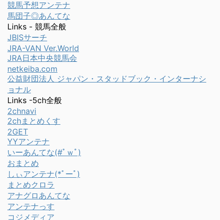
競馬予想アンテナ
馬団子◎あんてな
Links - 競馬全般
JBISサーチ
JRA-VAN Ver.World
JRA日本中央競馬会
netkeiba.com
公益財団法人 ジャパン・スタッドブック・インターナシ
ョナル
Links -5ch全般
2chnavi
2chまとめくす
2GET
YYアンテナ
いーあんてな(#ﾟｗﾟ)
おまとめ
しぃアンテナ(*ﾟーﾟ)
まとめクロラ
アナグロあんてな
アンテナっす
コジメディア