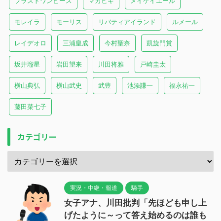
ブラストワンピース
マカヒキ
メイケイエール
モレイラ
モーリス
リバティアイランド
ルメール
レイデオロ
三浦皇成
今村聖奈
凱旋門賞
坂井瑠星
岩田望来
川田将雅
戸崎圭太
横山典弘
横山武史
武豊
池添謙一
福永祐一
藤田菜七子
カテゴリー
実況・中継・報道
騎手
女子アナ、川田批判「先ほども申し上
げたように～って答え始めるのは誰も