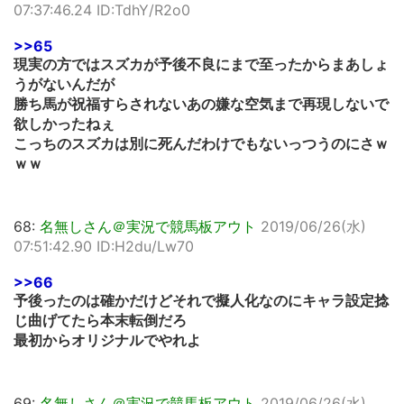
07:37:46.24 ID:TdhY/R2o0
>>65
現実の方ではスズカが予後不良にまで至ったからまあしょ
うがないんだが
勝ち馬が祝福すらされないあの嫌な空気まで再現しないで
欲しかったねぇ
こっちのスズカは別に死んだわけでもないっつうのにさｗ
ｗｗ
68:
名無しさん＠実況で競馬板アウト
2019/06/26(水)
07:51:42.90 ID:H2du/Lw70
>>66
予後ったのは確かだけどそれで擬人化なのにキャラ設定捻
じ曲げてたら本末転倒だろ
最初からオリジナルでやれよ
69:
名無しさん＠実況で競馬板アウト
2019/06/26(水)