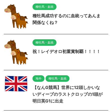
種牡馬・血統
種牡馬成功するのに血統ってあんま
関係なくね？
種牡馬・血統
祝！レイデオロ初重賞制覇！！！！
海外
種牡馬・血統
【なんG競馬】世界に12頭しかいな
いディープのラストクロップの1頭が
明日英G1に出走