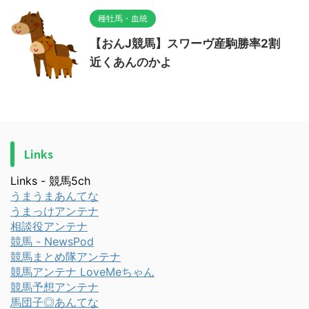
種牡馬・血統
【おんJ競馬】スワーヴ産駒勝率2割
近くあんのかよ
Links
Links - 競馬5ch
うまうまあんてな
うまっけアンテナ
相談役アンテナ
競馬 - NewsPod
競馬まとめ隊アンテナ
競馬アンテナ LoveMeちゃん
競馬予想アンテナ
馬団子◎あんてな