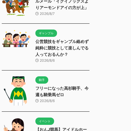
ルメール「イクイノックスよ
りアーモンドアイの方が上」
2026/8/7
ギャンブル
公営競技をギャンブル絡めず
純粋に競技として楽しんでる
人っておるんか？
2026/8/6
騎手
フリーになった高杉騎手、今
週も騎乗馬ゼロ
2026/8/6
イベント
【おんJ競馬】アイドルホー