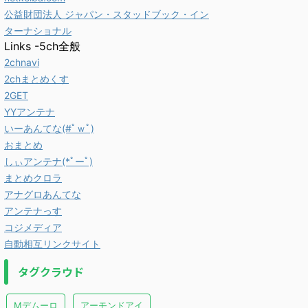
公益財団法人 ジャパン・スタッドブック・イン
ターナショナル
Links -5ch全般
2chnavi
2chまとめくす
2GET
YYアンテナ
いーあんてな(#ﾟｗﾟ)
おまとめ
しぃアンテナ(*ﾟーﾟ)
まとめクロラ
アナグロあんてな
アンテナっす
コジメディア
自動相互リンクサイト
タグクラウド
Mデムーロ
アーモンドアイ