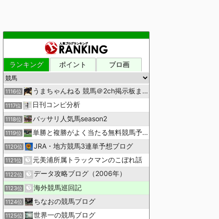
ランキング
ポイント
ブロ画
うまちゃんねる 競馬＠2ch掲示板まとめ
1116位
日刊コンピ分析
1117位
バッサリ人気馬season2
1118位
単勝と複勝がよく当たる無料競馬予想ブログ
1119位
JRA・地方競馬3連単予想ブログ
1120位
元美浦所属トラックマンのこぼれ話
1121位
データ攻略ブログ（2006年）
1122位
海外競馬巡回記
1123位
ちなおの競馬ブログ
1124位
世界一の競馬ブログ
1125位