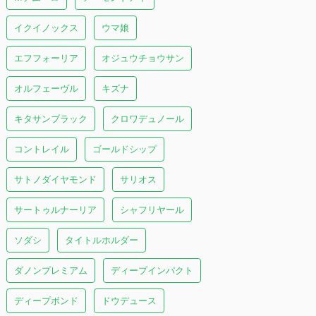
イクイノックス
ウマ娘
エフフォーリア
オジュウチョウサン
オルフェーヴル
キズナ
キタサンブラック
クロワデュノール
コントレイル
ゴールドシップ
サトノダイヤモンド
サリオス
サートゥルナーリア
シャフリヤール
ソダシ
タイトルホルダー
ダノンプレミアム
ディープインパクト
ディープボンド
ドウデュース