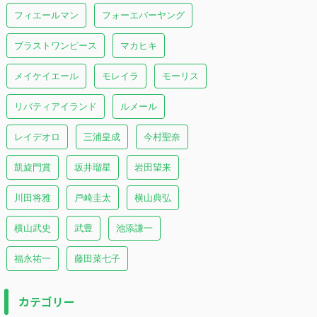
フィエールマン
フォーエバーヤング
ブラストワンピース
マカヒキ
メイケイエール
モレイラ
モーリス
リバティアイランド
ルメール
レイデオロ
三浦皇成
今村聖奈
凱旋門賞
坂井瑠星
岩田望来
川田将雅
戸崎圭太
横山典弘
横山武史
武豊
池添謙一
福永祐一
藤田菜七子
カテゴリー