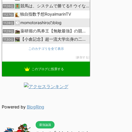
競馬は、システムで勝てる!! ウイなび
1126位
独自指数予想RoyalmarinTV
1127位
momotorashiroのblog
1128位
薬研堀の馬券王【無敵最強】の競馬予想
1129位
【小倉記念】超一流大学出身の二人で理論競馬
1130位
このカテゴリを全て表示
参加する
このブログに投票する
Powered by
BlogRing
最強論議