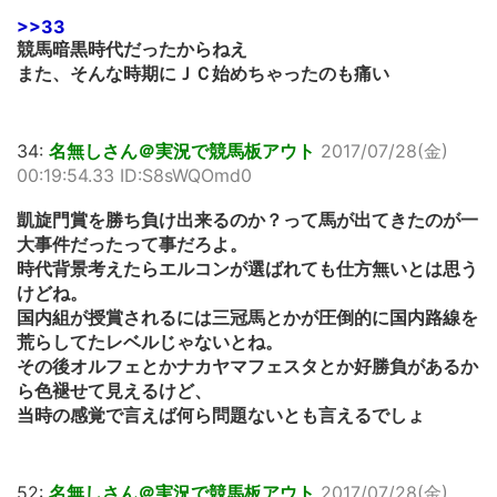
>>33
競馬暗黒時代だったからねえ
また、そんな時期にＪＣ始めちゃったのも痛い
34:
名無しさん＠実況で競馬板アウト
2017/07/28(金)
00:19:54.33 ID:S8sWQOmd0
凱旋門賞を勝ち負け出来るのか？って馬が出てきたのが一
大事件だったって事だろよ。
時代背景考えたらエルコンが選ばれても仕方無いとは思う
けどね。
国内組が授賞されるには三冠馬とかが圧倒的に国内路線を
荒らしてたレベルじゃないとね。
その後オルフェとかナカヤマフェスタとか好勝負があるか
ら色褪せて見えるけど、
当時の感覚で言えば何ら問題ないとも言えるでしょ
52:
名無しさん＠実況で競馬板アウト
2017/07/28(金)