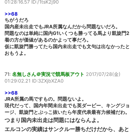
01:28:16.57 ID:/1tsK2j90
>>68
ちがうだろ
国内産未出走でもJRA所属なんだから問題ないだろ。
問題なのは単純に国内G1いくつも勝ってる馬より凱旋門2
着の方が価値があるのかよって事だろ。
仮に凱旋門勝ってたら国内未出走でも文句は出なかったと
おもうよ。
71:
名無しさん＠実況で競馬板アウト
2017/07/28(金)
01:29:02.21 ID:3ZXjbXZA0
>>68
JRA所属の馬ですもの。問題ないよ。
現代だって、国内年間未出走でも英ダービー、キングジョ
ージ、凱旋門とぶっこ抜いたら年度代表最有力候補だわ。
つまり国内未出走は問題にはならんよ。
エルコンの実績はサンクルー勝ちだけだから、あと