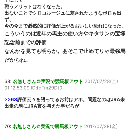
了にして
戦うメリットはなくなった。
出ないことでクロコルージュに差されたようなボロも出
ず、
今の今まで必然的に評価が上がるおいしい流れになった。
こういうのは近年の馬主の使い方やキタサンの宝塚
記念前までの評価
なんかを見ても明らか。あそこで止めてりゃ最強馬
だからね。
68:
名無しさん＠実況で競馬板アウト
2017/07/28(金)
01:12:53.09 ID:fdTm29Dt0
>>63
評価云々を語ってるお前はアホ。問題なのはJRA未
出走の馬にJRA賞を与えた事だろが
70:
名無しさん＠実況で競馬板アウト
2017/07/28(金)