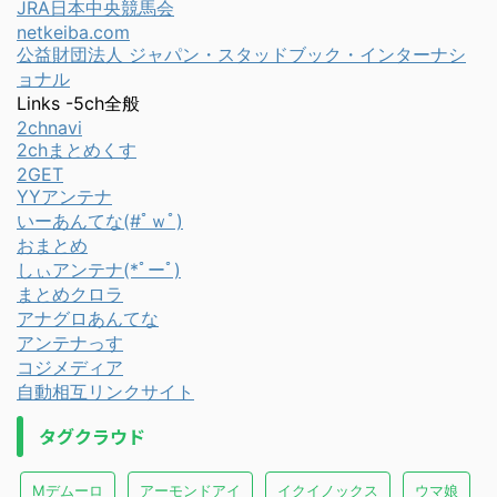
JRA日本中央競馬会
netkeiba.com
公益財団法人 ジャパン・スタッドブック・インターナシ
ョナル
Links -5ch全般
2chnavi
2chまとめくす
2GET
YYアンテナ
いーあんてな(#ﾟｗﾟ)
おまとめ
しぃアンテナ(*ﾟーﾟ)
まとめクロラ
アナグロあんてな
アンテナっす
コジメディア
自動相互リンクサイト
タグクラウド
Mデムーロ
アーモンドアイ
イクイノックス
ウマ娘