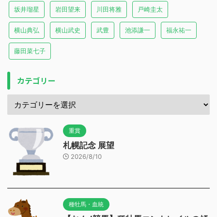
坂井瑠星
岩田望来
川田将雅
戸崎圭太
横山典弘
横山武史
武豊
池添謙一
福永祐一
藤田菜七子
カテゴリー
重賞
札幌記念 展望
2026/8/10
種牡馬・血統