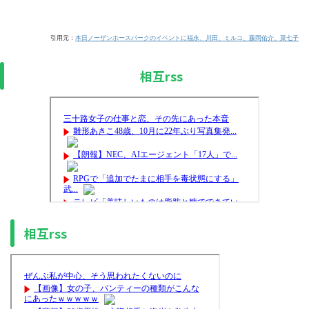
引用元：
本日ノーザンホースパークのイベントに福永、川田、ミルコ、藤岡佑介、菜七子
相互rss
相互rss