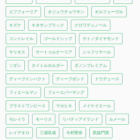
エフフォーリア
オジュウチョウサン
オルフェーヴル
キズナ
キタサンブラック
クロワデュノール
コントレイル
ゴールドシップ
サトノダイヤモンド
サリオス
サートゥルナーリア
シャフリヤール
ソダシ
タイトルホルダー
ダノンプレミアム
ディープインパクト
ディープボンド
ドウデュース
フィエールマン
フォーエバーヤング
ブラストワンピース
マカヒキ
メイケイエール
モレイラ
モーリス
リバティアイランド
ルメール
レイデオロ
三浦皇成
今村聖奈
凱旋門賞