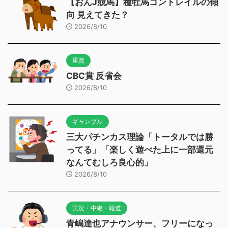
【おんJ競馬】種牡馬コントレイルの傾
向 見えてきた？
2026/8/10
重賞
CBC賞 反省会
2026/8/10
ギャンブル
三大パチンカス理論「トータルでは勝
ってる」「楽しく遊べた上に一部還元
なんてむしろ良心的」
2026/8/10
実況・中継・報道
青嶋達也アナウンサー、フリーになっ