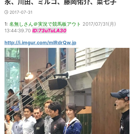
永、川田、ミルコ、藤岡佑介、菜七子
2017-07-31
1:
名無しさん＠実況で競馬板アウト
2017/07/31(月)
13:44:39.70
ID:73uTuLA30
http://i.imgur.com/mIRdrQw.jp