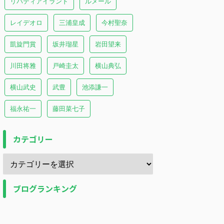
リバティアイランド
ルメール
レイデオロ
三浦皇成
今村聖奈
凱旋門賞
坂井瑠星
岩田望来
川田将雅
戸崎圭太
横山典弘
横山武史
武豊
池添謙一
福永祐一
藤田菜七子
カテゴリー
ブログランキング