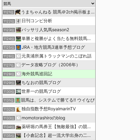
うまちゃんねる 競馬＠2ch掲示板まとめ
1121位
日刊コンピ分析
1122位
バッサリ人気馬season2
1123位
単勝と複勝がよく当たる無料競馬予想ブログ
1124位
JRA・地方競馬3連単予想ブログ
1125位
元美浦所属トラックマンのこぼれ話
1126位
データ攻略ブログ（2006年）
1127位
海外競馬巡回記
1128位
ちなおの競馬ブログ
1129位
世界一の競馬ブログ
1130位
競馬は、システムで勝てる!! ウイなび
1131位
独自指数予想RoyalmarinTV
1132位
momotorashiroのblog
1133位
薬研堀の馬券王【無敵最強】の競馬予想
1134位
【小倉記念】超一流大学出身の二人で理論競馬
1135位