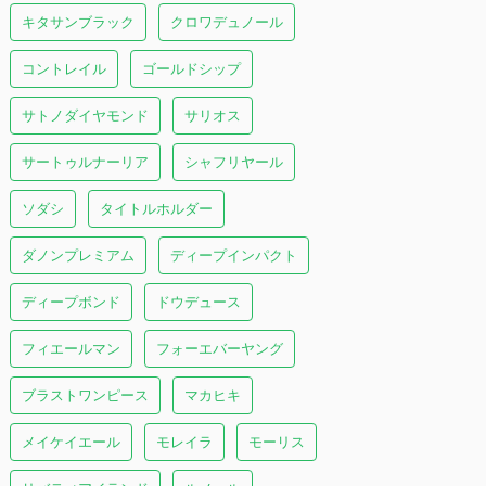
キタサンブラック
クロワデュノール
コントレイル
ゴールドシップ
サトノダイヤモンド
サリオス
サートゥルナーリア
シャフリヤール
ソダシ
タイトルホルダー
ダノンプレミアム
ディープインパクト
ディープボンド
ドウデュース
フィエールマン
フォーエバーヤング
ブラストワンピース
マカヒキ
メイケイエール
モレイラ
モーリス