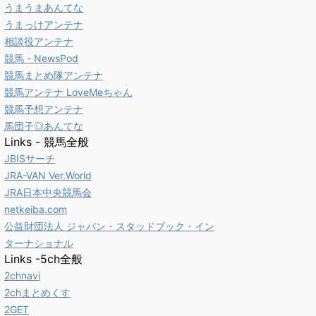
うまうまあんてな
うまっけアンテナ
相談役アンテナ
競馬 - NewsPod
競馬まとめ隊アンテナ
競馬アンテナ LoveMeちゃん
競馬予想アンテナ
馬団子◎あんてな
Links - 競馬全般
JBISサーチ
JRA-VAN Ver.World
JRA日本中央競馬会
netkeiba.com
公益財団法人 ジャパン・スタッドブック・イン
ターナショナル
Links -5ch全般
2chnavi
2chまとめくす
2GET