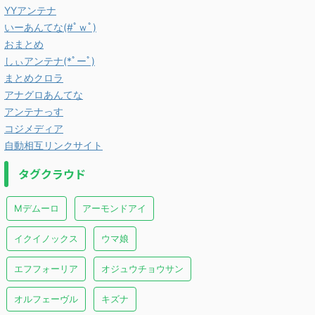
YYアンテナ
いーあんてな(#ﾟｗﾟ)
おまとめ
しぃアンテナ(*ﾟーﾟ)
まとめクロラ
アナグロあんてな
アンテナっす
コジメディア
自動相互リンクサイト
タグクラウド
Mデムーロ
アーモンドアイ
イクイノックス
ウマ娘
エフフォーリア
オジュウチョウサン
オルフェーヴル
キズナ