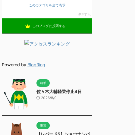
このカテゴリを全て表示
参加する
このブログに投票する
Powered by
BlogRing
騎手
佐々木大輔騎乗停止4日
2026/8/9
重賞
【レパードS】ショウナンバ