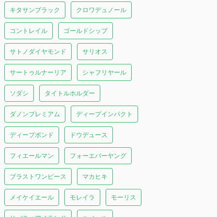
キタサンブラック
クロワデュノール
コントレイル
ゴールドシップ
サトノダイヤモンド
サリオス
サートゥルナーリア
シャフリヤール
ソダシ
タイトルホルダー
ダノンプレミアム
ディープインパクト
ディープボンド
ドウデュース
フィエールマン
フォーエバーヤング
ブラストワンピース
マカヒキ
メイケイエール
モレイラ
モーリス