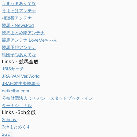
うまうまあんてな
うまっけアンテナ
相談役アンテナ
競馬 - NewsPod
競馬まとめ隊アンテナ
競馬アンテナ LoveMeちゃん
競馬予想アンテナ
馬団子◎あんてな
Links - 競馬全般
JBISサーチ
JRA-VAN Ver.World
JRA日本中央競馬会
netkeiba.com
公益財団法人 ジャパン・スタッドブック・イン
ターナショナル
Links -5ch全般
2chnavi
2chまとめくす
2GET