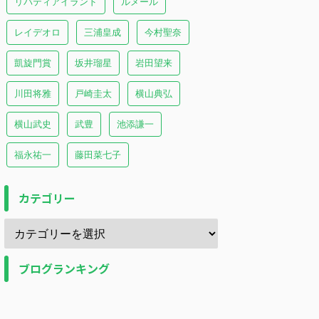
リバティアイランド
ルメール
レイデオロ
三浦皇成
今村聖奈
凱旋門賞
坂井瑠星
岩田望来
川田将雅
戸崎圭太
横山典弘
横山武史
武豊
池添謙一
福永祐一
藤田菜七子
カテゴリー
ブログランキング