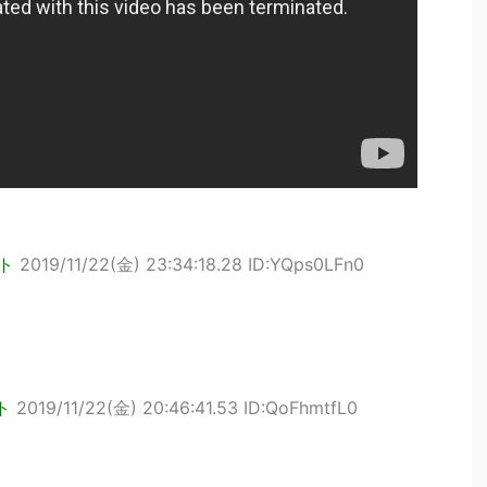
ト
2019/11/22(金) 23:34:18.28 ID:YQps0LFn0
ト
2019/11/22(金) 20:46:41.53 ID:QoFhmtfL0