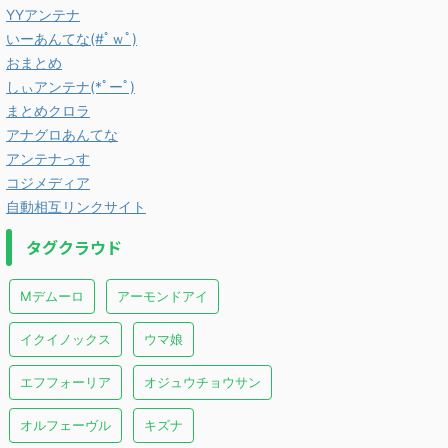
YYアンテナ
いーあんてな(#ﾟｗﾟ)
おまとめ
しぃアンテナ(*ﾟーﾟ)
まとめクロラ
アナグロあんてな
アンテナっす
コジメディア
自動相互リンクサイト
タグクラウド
Mデムーロ
アーモンドアイ
イクイノックス
ウマ娘
エフフォーリア
オジュウチョウサン
オルフェーヴル
キズナ