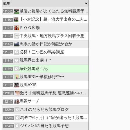
単勝と複勝がよく当たる無料競馬予想ブログ
1110位
【小倉記念】超一流大学出身の二人で理論競馬
1111位
ＰＯＧ広場
1112位
中央競馬・地方競馬プラス回収予想
1113位
馬系の話か日記か雑記か否か
1114位
必見！三つ巴の馬券講座
1115位
競馬界に出戻り？
1116位
海外競馬巡回記
1117位
競馬RPG〜単複修行中〜
1118位
競馬AXIS
1119位
激うま無料競馬予想 連戦連勝への道！
1120位
馬券サーチ
1121位
ネオのだらだら競馬ブログ
1122位
馬券で6ヶ月目に家が建った！競馬関係者の極秘予想術！
1123位
ジミパパの当たる競馬予想
1124位