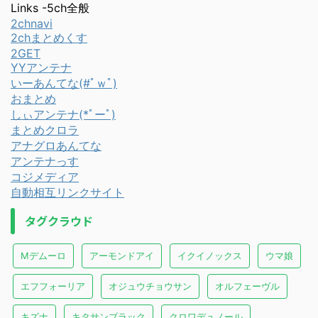
Links -5ch全般
2chnavi
2chまとめくす
2GET
YYアンテナ
いーあんてな(#ﾟｗﾟ)
おまとめ
しぃアンテナ(*ﾟーﾟ)
まとめクロラ
アナグロあんてな
アンテナっす
コジメディア
自動相互リンクサイト
タグクラウド
Mデムーロ
アーモンドアイ
イクイノックス
ウマ娘
エフフォーリア
オジュウチョウサン
オルフェーヴル
キズナ
キタサンブラック
クロワデュノール