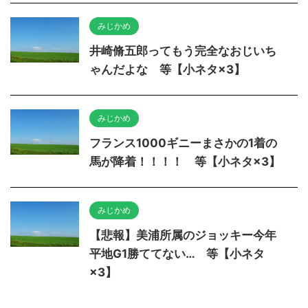
みじかめ
井崎脩五郎ってもう完全なおじいち
ゃんだよな 等【小ネタ×3】
みじかめ
フランス1000ギニーまさかの1着の
馬が降着！！！！ 等【小ネタ×3】
みじかめ
【悲報】美浦所属のジョッキー今年
平地G1勝ててない… 等【小ネタ
×3】