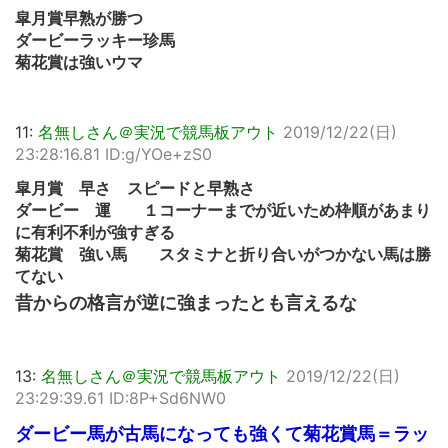
皐月賞早熟が勝つ
ダービーラッキー珍馬
菊花賞は強いウマ
11:
名無しさん＠実況で競馬板アウト
2019/12/22(日)
23:28:16.81 ID:g/YOe+zS0
皐月賞 早さ スピードと早熟さ
ダービー 運 １コーナーまでが近いため枠順があまり
に有利不利が強すぎる
菊花賞 強い馬 スタミナと折り合いがつかない馬は勝
てない
昔からの格言が逆に強まったとも言えるな
13:
名無しさん＠実況で競馬板アウト
2019/12/22(日)
23:29:39.61 ID:8P+Sd6NW0
ダービー馬が古馬になっても強くて菊花賞馬＝ラッ