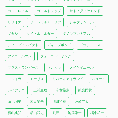
コントレイル
ゴールドシップ
サトノダイヤモンド
サリオス
サートゥルナーリア
シャフリヤール
ソダシ
タイトルホルダー
ダノンプレミアム
ディープインパクト
ディープボンド
ドウデュース
フィエールマン
フォーエバーヤング
ブラストワンピース
マカヒキ
メイケイエール
モレイラ
モーリス
リバティアイランド
ルメール
レイデオロ
三浦皇成
今村聖奈
凱旋門賞
坂井瑠星
岩田望来
川田将雅
戸崎圭太
横山典弘
横山武史
武豊
池添謙一
福永祐一