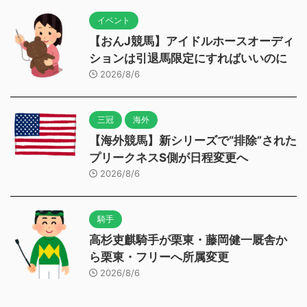
イベント
【おんJ競馬】アイドルホースオーディ
ションは引退馬限定にすればいいのに
2026/8/6
三冠
海外
【海外競馬】新シリーズで“排除”された
プリークネスS側が日程変更へ
2026/8/6
騎手
高杉吏麒騎手が栗東・藤岡健一厩舎か
ら栗東・フリーへ所属変更
2026/8/6