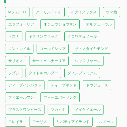
Mデムーロ
アーモンドアイ
イクイノックス
ウマ娘
エフフォーリア
オジュウチョウサン
オルフェーヴル
キズナ
キタサンブラック
クロワデュノール
コントレイル
ゴールドシップ
サトノダイヤモンド
サリオス
サートゥルナーリア
シャフリヤール
ソダシ
タイトルホルダー
ダノンプレミアム
ディープインパクト
ディープボンド
ドウデュース
フィエールマン
フォーエバーヤング
ブラストワンピース
マカヒキ
メイケイエール
モレイラ
モーリス
リバティアイランド
ルメール