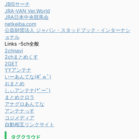
JBISサーチ
JRA-VAN Ver.World
JRA日本中央競馬会
netkeiba.com
公益財団法人 ジャパン・スタッドブック・インターナシ
ョナル
Links -5ch全般
2chnavi
2chまとめくす
2GET
YYアンテナ
いーあんてな(#ﾟｗﾟ)
おまとめ
しぃアンテナ(*ﾟーﾟ)
まとめクロラ
アナグロあんてな
アンテナっす
コジメディア
自動相互リンクサイト
タグクラウド