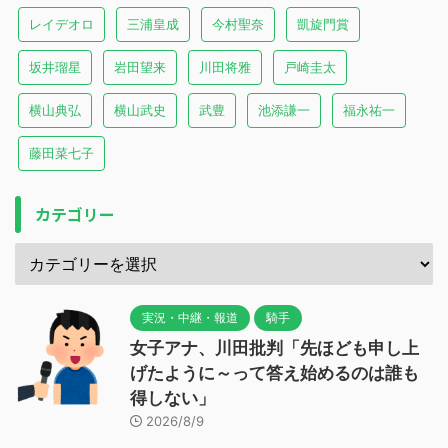
レイデオロ
三浦皇成
今村聖奈
凱旋門賞
坂井瑠星
岩田望来
川田将雅
戸崎圭太
横山典弘
横山武史
武豊
池添謙一
福永祐一
藤田菜七子
カテゴリー
実況・中継・報道
騎手
女子アナ、川田批判「先ほども申し上
げたように～って答え始めるのは誰も
得しない」
2026/8/9