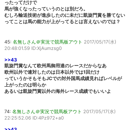
ったってだけで
馬が強くなったっていうのとは別だろ。
むしろ輸送技術が進歩したのに未だに凱旋門賞を勝てない
ってことは馬の能力が上がってるとは言えないのでは？
45:
名無しさん＠実況で競馬板アウト
2017/05/17(水)
20:48:01.59 ID:XjAumzsg0
>>43
凱旋門賞なんて欧州馬御用達のレースだからなあ
欧州以外で連対したのは日本以外では1回だけ
っていうかそもそもJCでの対外国馬成績見ればレベルが
上がったのは明らか
あるいは凱旋門賞以外の海外レース成績でもいいよ
74:
名無しさん＠実況で競馬板アウト
2017/05/17(水)
22:25:52.06 ID:4Pz972+a0
>>43