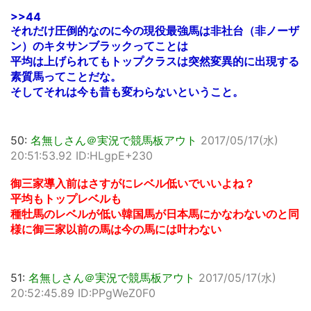
>>44
それだけ圧倒的なのに今の現役最強馬は非社台（非ノーザ
ン）のキタサンブラックってことは
平均は上げられてもトップクラスは突然変異的に出現する
素質馬ってことだな。
そしてそれは今も昔も変わらないということ。
50:
名無しさん＠実況で競馬板アウト
2017/05/17(水)
20:51:53.92 ID:HLgpE+230
御三家導入前はさすがにレベル低いでいいよね？
平均もトップレベルも
種牡馬のレベルが低い韓国馬が日本馬にかなわないのと同
様に御三家以前の馬は今の馬には叶わない
51:
名無しさん＠実況で競馬板アウト
2017/05/17(水)
20:52:45.89 ID:PPgWeZ0F0