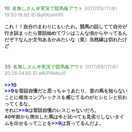
10:
名無しさん＠実況で競馬板アウト
2017/05/17(水)
19:50:18.92 ID:BqRXumHl0
これ！！自分のまわりにもいたわ。競馬の話してて自分が
行き詰まったら昔話始めてワシはこんな頃からやってるん
だぞ？なんか文句あるかみたいな（笑）当然縁は切れたけ
ど
33:
名無しさん＠実況で競馬板アウト
2017/05/17(水)
20:26:34.80 ID:eW/P6MdJ0
>>10
>>9
を昔話自慢だと思っちゃうあたり、昔の馬を知らない
ことに相当コンプレックスを感じてるのがヒシヒシと伝わ
ってくるな。
それに
>>9
は昔話自慢のレスじゃないだろ。
40年前から突出した馬は今と比べても見劣りしないタイ
ムを出せるってことを
>>9
は言ってるんだよ。