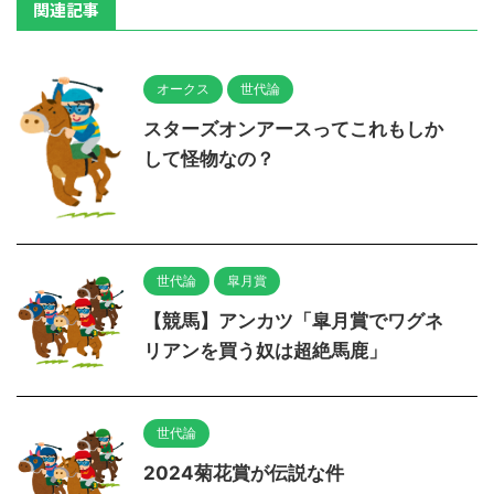
関連記事
オークス
世代論
スターズオンアースってこれもしか
して怪物なの？
世代論
皐月賞
【競馬】アンカツ「皐月賞でワグネ
リアンを買う奴は超絶馬鹿」
世代論
2024菊花賞が伝説な件