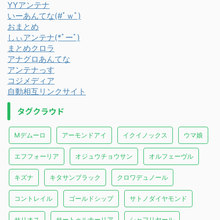
YYアンテナ
いーあんてな(#ﾟｗﾟ)
おまとめ
しぃアンテナ(*ﾟーﾟ)
まとめクロラ
アナグロあんてな
アンテナっす
コジメディア
自動相互リンクサイト
タグクラウド
Mデムーロ
アーモンドアイ
イクイノックス
ウマ娘
エフフォーリア
オジュウチョウサン
オルフェーヴル
キズナ
キタサンブラック
クロワデュノール
コントレイル
ゴールドシップ
サトノダイヤモンド
サリオス
サートゥルナーリア
シャフリヤール