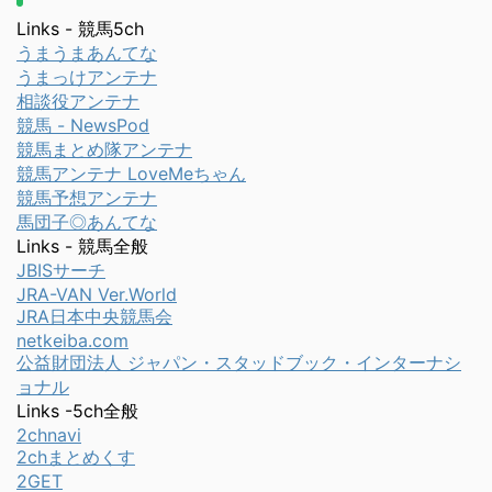
Links - 競馬5ch
うまうまあんてな
うまっけアンテナ
相談役アンテナ
競馬 - NewsPod
競馬まとめ隊アンテナ
競馬アンテナ LoveMeちゃん
競馬予想アンテナ
馬団子◎あんてな
Links - 競馬全般
JBISサーチ
JRA-VAN Ver.World
JRA日本中央競馬会
netkeiba.com
公益財団法人 ジャパン・スタッドブック・インターナシ
ョナル
Links -5ch全般
2chnavi
2chまとめくす
2GET