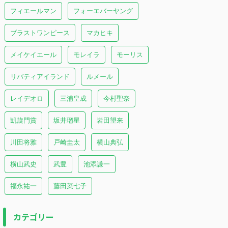
フィエールマン
フォーエバーヤング
ブラストワンピース
マカヒキ
メイケイエール
モレイラ
モーリス
リバティアイランド
ルメール
レイデオロ
三浦皇成
今村聖奈
凱旋門賞
坂井瑠星
岩田望来
川田将雅
戸崎圭太
横山典弘
横山武史
武豊
池添謙一
福永祐一
藤田菜七子
カテゴリー