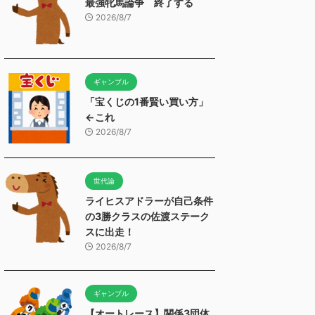
最強牝馬論争 終了する
2026/8/7
ギャンブル
「宝くじの1番賢い買い方」
←これ
2026/8/7
世代論
ライヒスアドラーが自己条件
の3勝クラスの佐渡ステーク
スに出走！
2026/8/7
ギャンブル
【オートレース】関係3団体