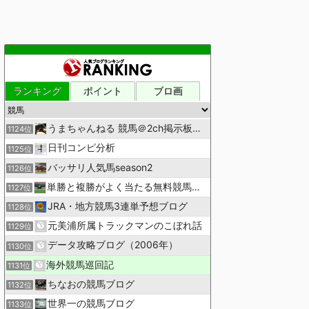
ランキング
ポイント
ブロ画
うまちゃんねる 競馬＠2ch掲示板まとめ
1124位
日刊コンピ分析
1125位
バッサリ人気馬season2
1126位
単勝と複勝がよく当たる無料競馬予想ブログ
1127位
JRA・地方競馬3連単予想ブログ
1128位
元美浦所属トラックマンのこぼれ話
1129位
データ攻略ブログ（2006年）
1130位
海外競馬巡回記
1131位
ちなおの競馬ブログ
1132位
世界一の競馬ブログ
1133位