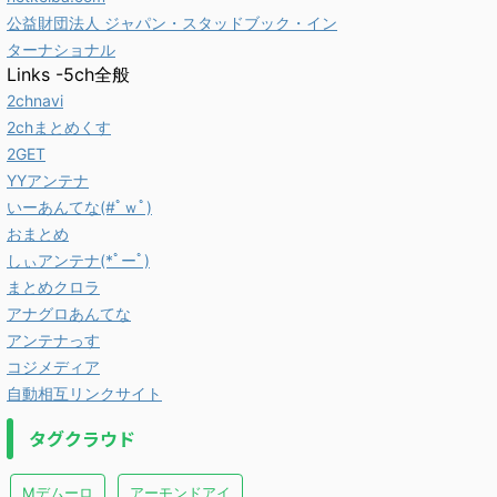
公益財団法人 ジャパン・スタッドブック・イン
ターナショナル
Links -5ch全般
2chnavi
2chまとめくす
2GET
YYアンテナ
いーあんてな(#ﾟｗﾟ)
おまとめ
しぃアンテナ(*ﾟーﾟ)
まとめクロラ
アナグロあんてな
アンテナっす
コジメディア
自動相互リンクサイト
タグクラウド
Mデムーロ
アーモンドアイ