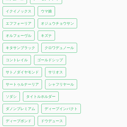
イクイノックス
ウマ娘
エフフォーリア
オジュウチョウサン
オルフェーヴル
キズナ
キタサンブラック
クロワデュノール
コントレイル
ゴールドシップ
サトノダイヤモンド
サリオス
サートゥルナーリア
シャフリヤール
ソダシ
タイトルホルダー
ダノンプレミアム
ディープインパクト
ディープボンド
ドウデュース