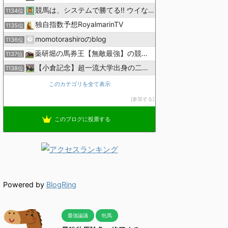
競馬は、システムで勝てる!! ウイなび
1134位
独自指数予想RoyalmarinTV
1135位
momotorashiroのblog
1136位
薬研堀の馬券王【無敵最強】の競馬予想
1137位
【小倉記念】超一流大学出身の二人で理論競馬
1138位
このカテゴリを全て表示
参加する
このブログに投票する
Powered by
BlogRing
最強論議
牝馬