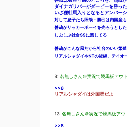
善哉は破産寸前のところを、照哉が
ダイナガリバーがダービーを勝った
いざ種牡馬入りとなるとアンバーシ
対して息子たち照哉・勝己は内国産も
善哉がサッカーボーイを売ろうとした
しぶしぶ社台SSに残してる
善哉がこんな風だから社台のいい繁殖
リアルシャダイやNTの後継、テイオ
8:
名無しさん＠実況で競馬板アウ
>>6
リアルシャダイは外国馬だよ
12:
名無しさん＠実況で競馬板アウ
>>8