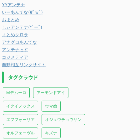
YYアンテナ
いーあんてな(#ﾟｗﾟ)
おまとめ
しぃアンテナ(*ﾟーﾟ)
まとめクロラ
アナグロあんてな
アンテナっす
コジメディア
自動相互リンクサイト
タグクラウド
Mデムーロ
アーモンドアイ
イクイノックス
ウマ娘
エフフォーリア
オジュウチョウサン
オルフェーヴル
キズナ