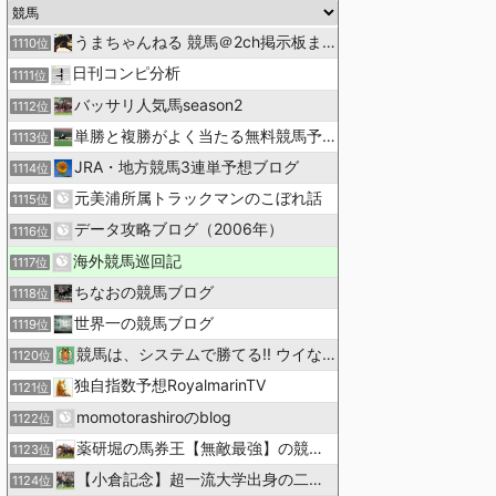
うまちゃんねる 競馬＠2ch掲示板まとめ
1110位
日刊コンピ分析
1111位
バッサリ人気馬season2
1112位
単勝と複勝がよく当たる無料競馬予想ブログ
1113位
JRA・地方競馬3連単予想ブログ
1114位
元美浦所属トラックマンのこぼれ話
1115位
データ攻略ブログ（2006年）
1116位
海外競馬巡回記
1117位
ちなおの競馬ブログ
1118位
世界一の競馬ブログ
1119位
競馬は、システムで勝てる!! ウイなび
1120位
独自指数予想RoyalmarinTV
1121位
momotorashiroのblog
1122位
薬研堀の馬券王【無敵最強】の競馬予想
1123位
【小倉記念】超一流大学出身の二人で理論競馬
1124位