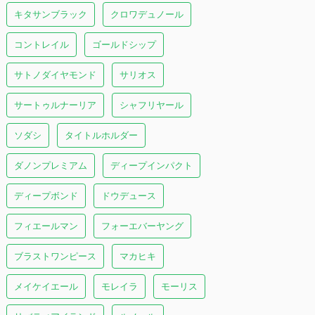
キタサンブラック
クロワデュノール
コントレイル
ゴールドシップ
サトノダイヤモンド
サリオス
サートゥルナーリア
シャフリヤール
ソダシ
タイトルホルダー
ダノンプレミアム
ディープインパクト
ディープボンド
ドウデュース
フィエールマン
フォーエバーヤング
ブラストワンピース
マカヒキ
メイケイエール
モレイラ
モーリス