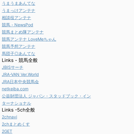
うまうまあんてな
うまっけアンテナ
相談役アンテナ
競馬 - NewsPod
競馬まとめ隊アンテナ
競馬アンテナ LoveMeちゃん
競馬予想アンテナ
馬団子◎あんてな
Links - 競馬全般
JBISサーチ
JRA-VAN Ver.World
JRA日本中央競馬会
netkeiba.com
公益財団法人 ジャパン・スタッドブック・イン
ターナショナル
Links -5ch全般
2chnavi
2chまとめくす
2GET