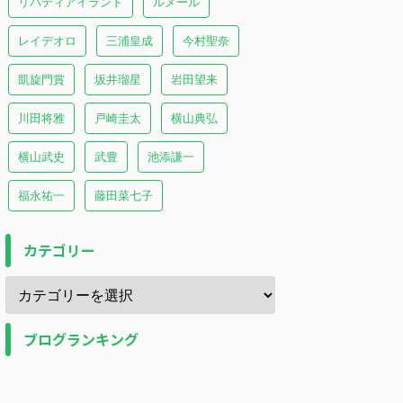
リバティアイランド
ルメール
レイデオロ
三浦皇成
今村聖奈
凱旋門賞
坂井瑠星
岩田望来
川田将雅
戸崎圭太
横山典弘
横山武史
武豊
池添謙一
福永祐一
藤田菜七子
カテゴリー
ブログランキング