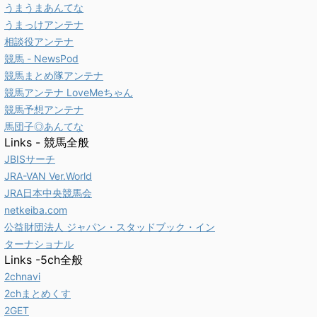
うまうまあんてな
うまっけアンテナ
相談役アンテナ
競馬 - NewsPod
競馬まとめ隊アンテナ
競馬アンテナ LoveMeちゃん
競馬予想アンテナ
馬団子◎あんてな
Links - 競馬全般
JBISサーチ
JRA-VAN Ver.World
JRA日本中央競馬会
netkeiba.com
公益財団法人 ジャパン・スタッドブック・イン
ターナショナル
Links -5ch全般
2chnavi
2chまとめくす
2GET