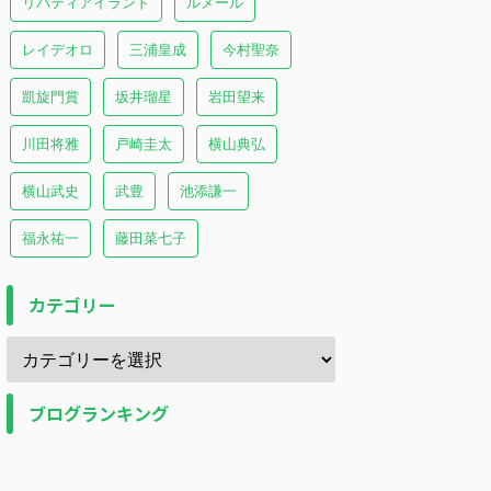
リバティアイランド
ルメール
レイデオロ
三浦皇成
今村聖奈
凱旋門賞
坂井瑠星
岩田望来
川田将雅
戸崎圭太
横山典弘
横山武史
武豊
池添謙一
福永祐一
藤田菜七子
カテゴリー
ブログランキング