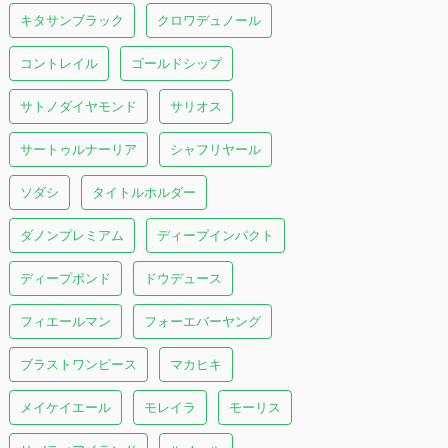
キタサンブラック
クロワデュノール
コントレイル
ゴールドシップ
サトノダイヤモンド
サリオス
サートゥルナーリア
シャフリヤール
ソダシ
タイトルホルダー
ダノンプレミアム
ディープインパクト
ディープボンド
ドウデュース
フィエールマン
フォーエバーヤング
ブラストワンピース
マカヒキ
メイケイエール
モレイラ
モーリス