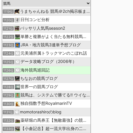
うまちゃんねる 競馬＠2ch掲示板まとめ
1119位
日刊コンピ分析
1120位
バッサリ人気馬season2
1121位
単勝と複勝がよく当たる無料競馬予想ブログ
1122位
JRA・地方競馬3連単予想ブログ
1123位
元美浦所属トラックマンのこぼれ話
1124位
データ攻略ブログ（2006年）
1125位
海外競馬巡回記
1126位
ちなおの競馬ブログ
1127位
世界一の競馬ブログ
1128位
競馬は、システムで勝てる!! ウイなび
1129位
独自指数予想RoyalmarinTV
1130位
momotorashiroのblog
1131位
薬研堀の馬券王【無敵最強】の競馬予想
1132位
【小倉記念】超一流大学出身の二人で理論競馬
1133位