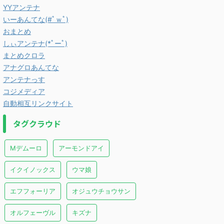
YYアンテナ
いーあんてな(#ﾟｗﾟ)
おまとめ
しぃアンテナ(*ﾟーﾟ)
まとめクロラ
アナグロあんてな
アンテナっす
コジメディア
自動相互リンクサイト
タグクラウド
Mデムーロ
アーモンドアイ
イクイノックス
ウマ娘
エフフォーリア
オジュウチョウサン
オルフェーヴル
キズナ